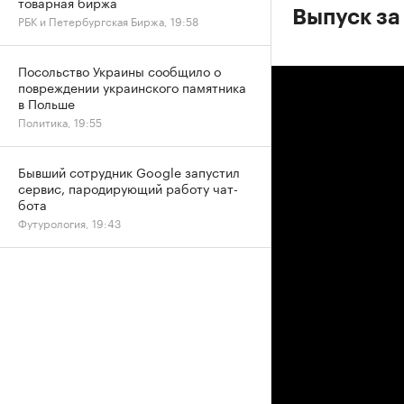
товарная биржа
Выпуск за
РБК и Петербургская Биржа, 19:58
Посольство Украины сообщило о
повреждении украинского памятника
в Польше
Политика, 19:55
Бывший сотрудник Google запустил
сервис, пародирующий работу чат-
бота
Футурология, 19:43