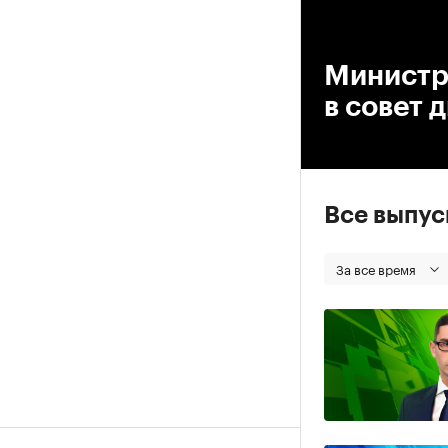
00
Министр
в совет 
Все выпу
За все время