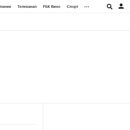
...
пании
Телеканал
РБК Вино
Спорт
ые проекты
Город
Стиль
Крипто
Спецпроекты СПб
логии и медиа
Финансы