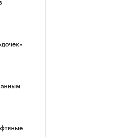
в
«дочек»
ранным
ефтяные