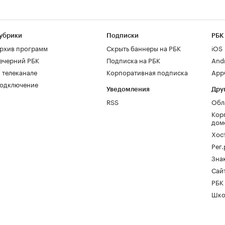
убрики
Подписки
РБК
рхив программ
Скрыть баннеры на РБК
iOS
ечерний РБК
Подписка на РБК
And
 телеканале
Корпоративная подписка
AppG
одключение
Уведомления
Дру
RSS
Обл
Кор
дом
Хос
Рег
Зна
Сайт
РБК
Шко