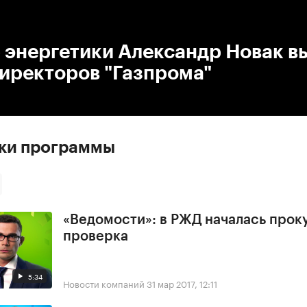
:00
/
00:00
 энергетики Александр Новак в
директоров "Газпрома"
ски программы
«Ведомости»: в РЖД началась прок
проверка
5:34
Новости компаний
31 мар 2017, 12:11