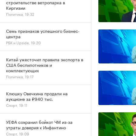
строительстве ветропарка в
Киргизии
Политика, 19:32
Семь признаков успешного бизнес-
центра
РБК и Upside, 19:20
Китай ужесточил правила экспорта в
США беспилотников и
комплектующих
Политика, 19:17
Клюшку Овечкина продали на
аукционе за ₽940 тыс.
Спорт, 19:11
УЕФА сохранил бойкот ЧМ из-за
утраты доверия к Инфантино
Спорт, 19:09