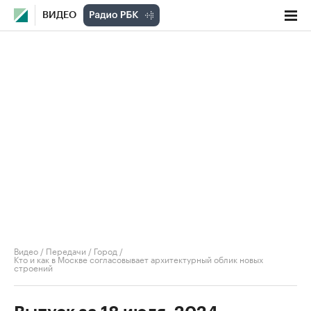
ВИДЕО
Видео
/
Передачи
/
Город
/
Кто и как в Москве согласовывает архитектурный облик новых
строений