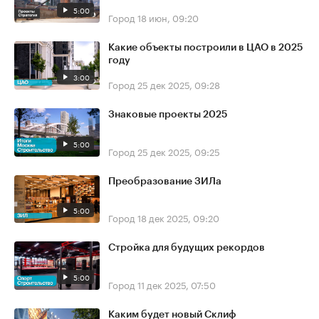
5:00
Город
18 июн, 09:20
Какие объекты построили в ЦАО в 2025
году
3:00
Город
25 дек 2025, 09:28
Знаковые проекты 2025
5:00
Город
25 дек 2025, 09:25
Преобразование ЗИЛа
5:00
Город
18 дек 2025, 09:20
Стройка для будущих рекордов
5:00
Город
11 дек 2025, 07:50
Каким будет новый Склиф