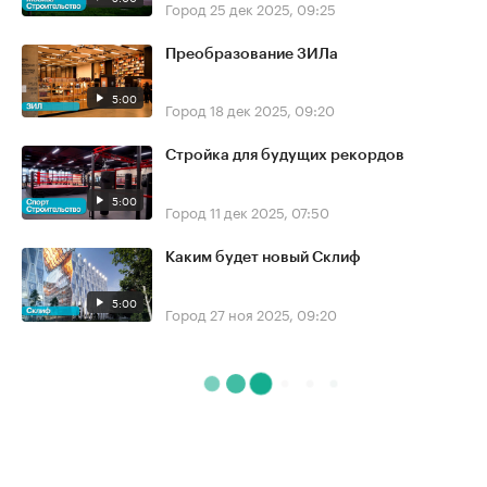
Город
25 дек 2025, 09:25
Преобразование ЗИЛа
5:00
Город
18 дек 2025, 09:20
Стройка для будущих рекордов
5:00
Город
11 дек 2025, 07:50
Каким будет новый Склиф
5:00
Город
27 ноя 2025, 09:20