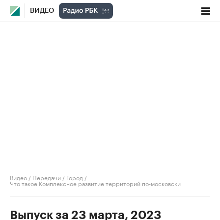
ВИДЕО
Видео
/
Передачи
/
Город
/
Что такое Комплексное развитие территорий по-московски
Выпуск за 23 марта, 2023