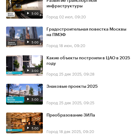
Развитие транспортной
инфраструктуры
5:00
Город
02 июл, 09:20
Градостроительная повестка Москвы
на ПМЭФ
5:00
Город
18 июн, 09:20
Какие объекты построили в ЦАО в 2025
году
3:00
Город
25 дек 2025, 09:28
Знаковые проекты 2025
5:00
Город
25 дек 2025, 09:25
Преобразование ЗИЛа
5:00
Город
18 дек 2025, 09:20