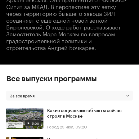
Сити» за МКАД. В перспективе эту ветку
через территорию бывшего завода ЗИЛ
соединяет с еще одной новой веткой –
Бирюлевской. О ходе работ рассказывает
Заместитель Мэра Москвы по вопросам
градостроительной политики и
строительства Андрей Бочкарев.
Все выпуски программы
За все время
Какие социальные объекты сейчас
строят в Москве
5:00
Город
23 июл, 09:20