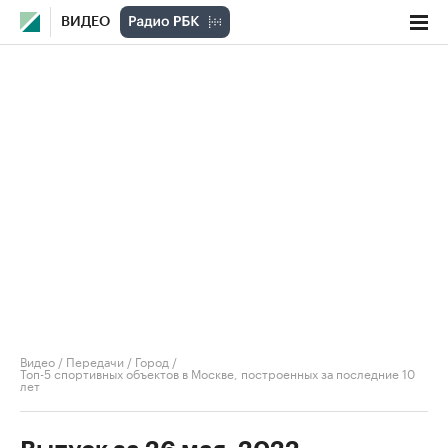
ВИДЕО
Видео
/
Передачи
/
Город
/
Топ-5 спортивных объектов в Москве, построенных за последние 10
лет