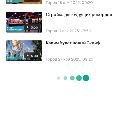
Город
18 дек 2025, 09:20
Стройка для будущих рекордов
5:00
Город
11 дек 2025, 07:50
Каким будет новый Склиф
5:00
Город
27 ноя 2025, 09:20