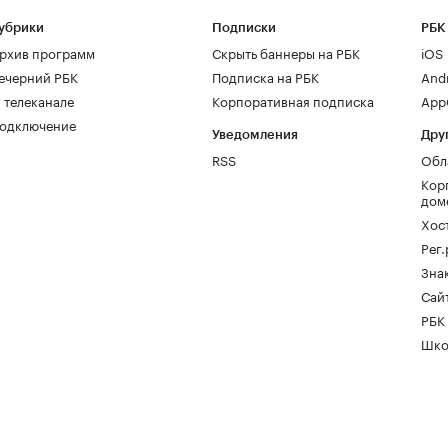
убрики
Подписки
РБК
рхив программ
Скрыть баннеры на РБК
iOS
ечерний РБК
Подписка на РБК
And
 телеканале
Корпоративная подписка
AppG
одключение
Уведомления
Дру
RSS
Обл
Кор
дом
Хос
Рег
Зна
Сайт
РБК
Шко