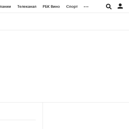
...
пании
Телеканал
РБК Вино
Спорт
ые проекты
Город
Стиль
Крипто
Спецпроекты СПб
логии и медиа
Финансы