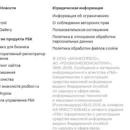
 Новости
Юридическая информация
Информация об ограничениях
roid
О соблюдении авторских прав
allery
Пользовательское соглашение
Политика в отношении обработки
гие продукты РБК
персональных данных
ако для бизнеса
Политика обработки файлов cookie
поративный регистратор
енов
© ООО «БИЗНЕСПРЕСС»,
АО «РОСБИЗНЕСКОНСАЛТИНГ»,
тинг сайтов
1995–2026
. Сообщения и материалы
.решения
информационного агентства «РБК»
(свидетельство о регистрации
комства
средства массовой информации
 знакомств podbor.ru
выдано Федеральной службой
по надзору в сфере связи,
 Курсы
информационных технологий
ла управления РБК
и массовых коммуникаций
(Роскомнадзор) 09.12.2015 за номером
ИА №ФС77-63848) и сетевого издания
«РБК» (свидетельство о регистрации
средства массовой информации
выдано Федеральной службой
по надзору в сфере связи,