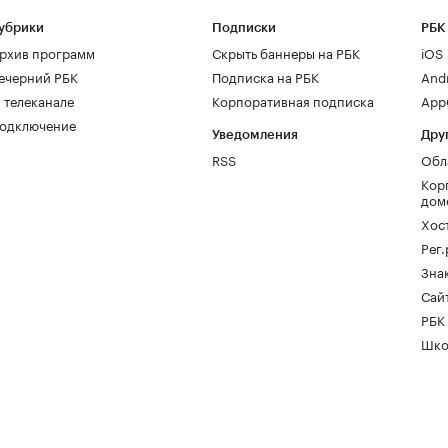
убрики
Подписки
РБК
рхив программ
Скрыть баннеры на РБК
iOS
ечерний РБК
Подписка на РБК
And
 телеканале
Корпоративная подписка
AppG
одключение
Уведомления
Дру
RSS
Обл
Кор
дом
Хос
Рег
Зна
Сайт
РБК
Шко