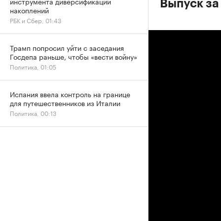
инструмента диверсификации
Выпуск за
накоплений
РБК и Сбер, 01:43
Трамп попросил уйти с заседания
Госдепа раньше, чтобы «вести войну»
Политика, 01:05
Испания ввела контроль на границе
для путешественников из Италии
Политика, 00:13