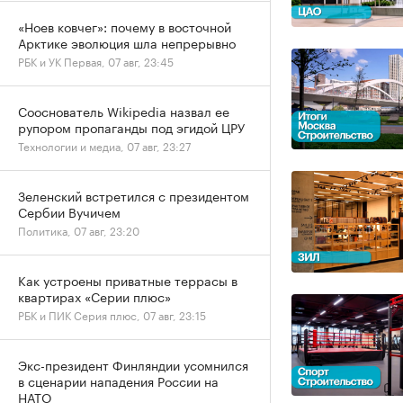
«Ноев ковчег»: почему в восточной
Арктике эволюция шла непрерывно
РБК и УК Первая, 07 авг, 23:45
Сооснователь Wikipedia назвал ее
рупором пропаганды под эгидой ЦРУ
Технологии и медиа, 07 авг, 23:27
Зеленский встретился с президентом
Сербии Вучичем
Политика, 07 авг, 23:20
Как устроены приватные террасы в
квартирах «Серии плюс»
РБК и ПИК Серия плюс, 07 авг, 23:15
Экс-президент Финляндии усомнился
в сценарии нападения России на
НАТО