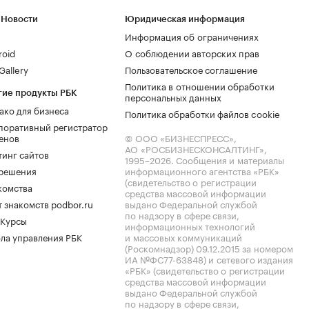
 Новости
Юридическая информация
Информация об ограничениях
roid
О соблюдении авторских прав
allery
Пользовательское соглашение
Политика в отношении обработки
гие продукты РБК
персональных данных
ако для бизнеса
Политика обработки файлов cookie
поративный регистратор
енов
© ООО «БИЗНЕСПРЕСС»,
АО «РОСБИЗНЕСКОНСАЛТИНГ»,
тинг сайтов
1995–2026
. Сообщения и материалы
.решения
информационного агентства «РБК»
(свидетельство о регистрации
комства
средства массовой информации
 знакомств podbor.ru
выдано Федеральной службой
по надзору в сфере связи,
 Курсы
информационных технологий
ла управления РБК
и массовых коммуникаций
(Роскомнадзор) 09.12.2015 за номером
ИА №ФС77-63848) и сетевого издания
«РБК» (свидетельство о регистрации
средства массовой информации
выдано Федеральной службой
по надзору в сфере связи,