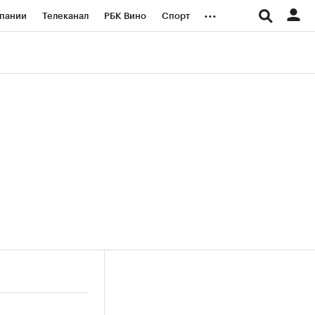
...
пании
Телеканал
РБК Вино
Спорт
ые проекты
Город
Стиль
Крипто
Спецпроекты СПб
логии и медиа
Финансы