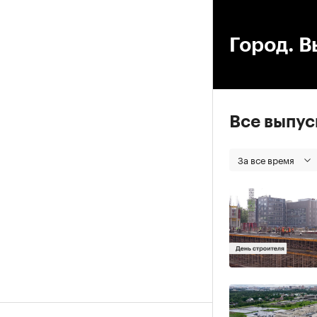
00
Город. В
Все выпу
За все время