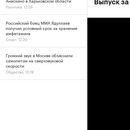
Анискино в Харьковской области
Выпуск за
Политика, 12:26
Российский боец ММА Ядуллаев
получил условный срок за хранение
амфетамина
Спорт, 12:20
Громкий звук в Москве объяснили
самолетом на сверхзвуковой
скорости
Общество, 12:19