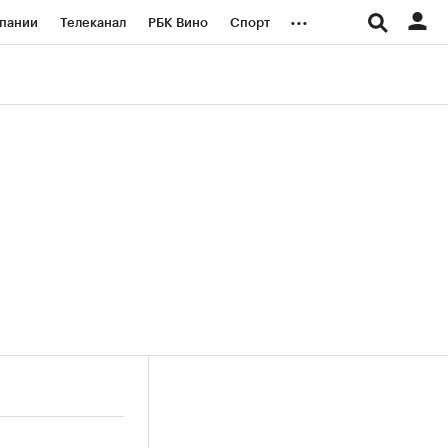
...
пании
Телеканал
РБК Вино
Спорт
ые проекты
Город
Стиль
Крипто
Спецпроекты СПб
логии и медиа
Финансы