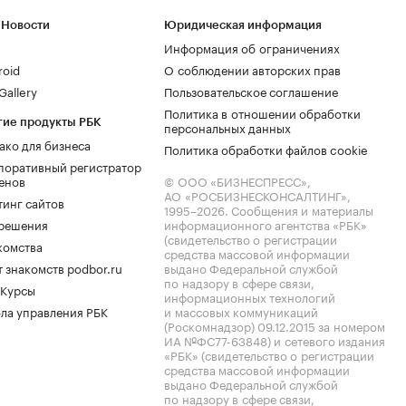
 Новости
Юридическая информация
Информация об ограничениях
roid
О соблюдении авторских прав
allery
Пользовательское соглашение
Политика в отношении обработки
гие продукты РБК
персональных данных
ако для бизнеса
Политика обработки файлов cookie
поративный регистратор
енов
© ООО «БИЗНЕСПРЕСС»,
АО «РОСБИЗНЕСКОНСАЛТИНГ»,
тинг сайтов
1995–2026
. Сообщения и материалы
.решения
информационного агентства «РБК»
(свидетельство о регистрации
комства
средства массовой информации
 знакомств podbor.ru
выдано Федеральной службой
по надзору в сфере связи,
 Курсы
информационных технологий
ла управления РБК
и массовых коммуникаций
(Роскомнадзор) 09.12.2015 за номером
ИА №ФС77-63848) и сетевого издания
«РБК» (свидетельство о регистрации
средства массовой информации
выдано Федеральной службой
по надзору в сфере связи,