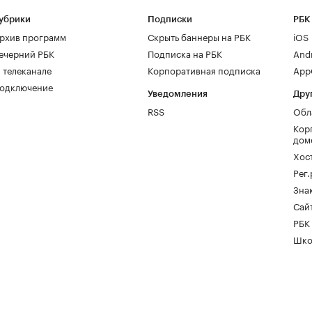
убрики
Подписки
РБК
рхив программ
Скрыть баннеры на РБК
iOS
ечерний РБК
Подписка на РБК
And
 телеканале
Корпоративная подписка
AppG
одключение
Уведомления
Дру
RSS
Обл
Кор
дом
Хос
Рег
Зна
Сайт
РБК
Шко