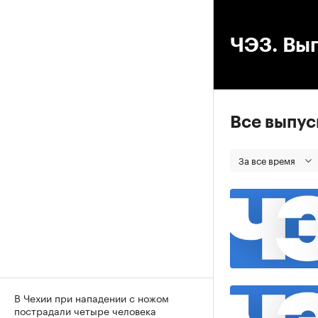
00
ЧЭЗ. Вып
Все выпу
За все время
В Чехии при нападении с ножом
пострадали четыре человека