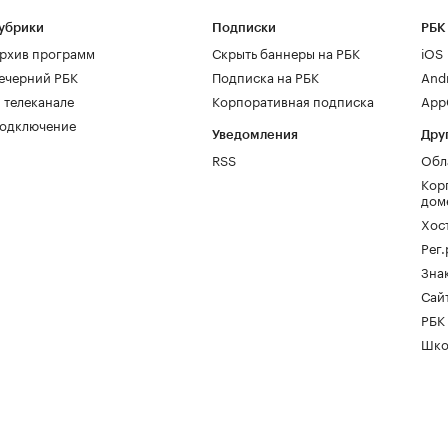
убрики
Подписки
РБК
рхив программ
Скрыть баннеры на РБК
iOS
ечерний РБК
Подписка на РБК
And
 телеканале
Корпоративная подписка
AppG
одключение
Уведомления
Дру
RSS
Обл
Кор
дом
Хос
Рег
Зна
Сайт
РБК
Шко