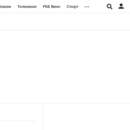
...
пании
Телеканал
РБК Вино
Спорт
ые проекты
Город
Стиль
Крипто
Спецпроекты СПб
логии и медиа
Финансы