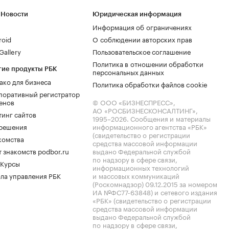
 Новости
Юридическая информация
Информация об ограничениях
roid
О соблюдении авторских прав
allery
Пользовательское соглашение
Политика в отношении обработки
гие продукты РБК
персональных данных
ако для бизнеса
Политика обработки файлов cookie
поративный регистратор
енов
© ООО «БИЗНЕСПРЕСС»,
АО «РОСБИЗНЕСКОНСАЛТИНГ»,
тинг сайтов
1995–2026
. Сообщения и материалы
.решения
информационного агентства «РБК»
(свидетельство о регистрации
комства
средства массовой информации
 знакомств podbor.ru
выдано Федеральной службой
по надзору в сфере связи,
 Курсы
информационных технологий
ла управления РБК
и массовых коммуникаций
(Роскомнадзор) 09.12.2015 за номером
ИА №ФС77-63848) и сетевого издания
«РБК» (свидетельство о регистрации
средства массовой информации
выдано Федеральной службой
по надзору в сфере связи,