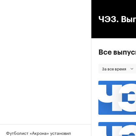
00
ЧЭЗ. Вып
Все выпу
За все время
Футболист «Акрона» установил