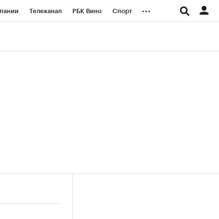
...
пании
Телеканал
РБК Вино
Спорт
ые проекты
Город
Стиль
Крипто
Спецпроекты СПб
логии и медиа
Финансы