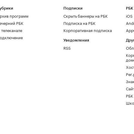
убрики
Подписки
РБК
рхив программ
Скрыть баннеры на РБК
iOS
ечерний РБК
Подписка на РБК
And
 телеканале
Корпоративная подписка
AppG
одключение
Уведомления
Дру
RSS
Обл
Кор
дом
Хос
Рег
Зна
Сайт
РБК
Шко