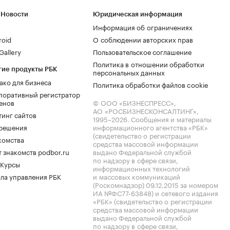
 Новости
Юридическая информация
Информация об ограничениях
roid
О соблюдении авторских прав
allery
Пользовательское соглашение
Политика в отношении обработки
гие продукты РБК
персональных данных
ако для бизнеса
Политика обработки файлов cookie
поративный регистратор
енов
© ООО «БИЗНЕСПРЕСС»,
АО «РОСБИЗНЕСКОНСАЛТИНГ»,
тинг сайтов
1995–2026
. Сообщения и материалы
.решения
информационного агентства «РБК»
(свидетельство о регистрации
комства
средства массовой информации
 знакомств podbor.ru
выдано Федеральной службой
по надзору в сфере связи,
 Курсы
информационных технологий
ла управления РБК
и массовых коммуникаций
(Роскомнадзор) 09.12.2015 за номером
ИА №ФС77-63848) и сетевого издания
«РБК» (свидетельство о регистрации
средства массовой информации
выдано Федеральной службой
по надзору в сфере связи,