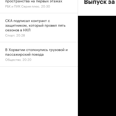
пространства на первых этажах
Выпуск за
РБК и ПИК Серия плюс, 20:30
СКА подписал контракт с
защитником, который провел пять
сезонов в НХЛ
Спорт, 20:28
В Хорватии столкнулись грузовой и
пассажирский поезда
Общество, 20:20