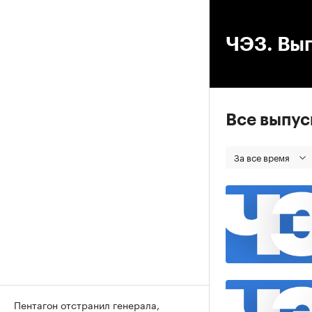
00
ЧЭЗ. Вып
Все выпу
За все время
Пентагон отстранил генерала,