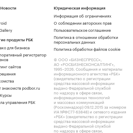
 Новости
Юридическая информация
Информация об ограничениях
roid
О соблюдении авторских прав
allery
Пользовательское соглашение
Политика в отношении обработки
гие продукты РБК
персональных данных
ако для бизнеса
Политика обработки файлов cookie
поративный регистратор
енов
© ООО «БИЗНЕСПРЕСС»,
АО «РОСБИЗНЕСКОНСАЛТИНГ»,
тинг сайтов
1995–2026
. Сообщения и материалы
.решения
информационного агентства «РБК»
(свидетельство о регистрации
комства
средства массовой информации
 знакомств podbor.ru
выдано Федеральной службой
по надзору в сфере связи,
 Курсы
информационных технологий
ла управления РБК
и массовых коммуникаций
(Роскомнадзор) 09.12.2015 за номером
ИА №ФС77-63848) и сетевого издания
«РБК» (свидетельство о регистрации
средства массовой информации
выдано Федеральной службой
по надзору в сфере связи,