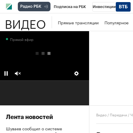
Подписка на РБК
Инвестиции
ВИДЕО
Школа управления РБК
РБК Образова
Прямые трансляции
Популярное
РБК Бизнес-среда
Дискуссионный клу
Прямой эфир
Конференции СПб
Спецпроекты
П
Рынок наличной валюты
Видео
/
Передачи
/
Ч
Лента новостей
Шуваев сообщил о системе