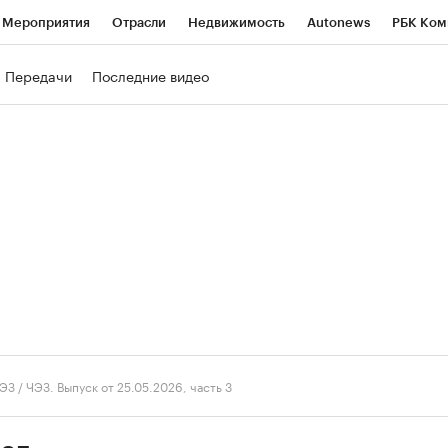
Мероприятия
Отрасли
Недвижимость
Autonews
РБК Ком
ние
РБК Курсы
РБК Life
Тренды
Визионеры
Национальн
Передачи
Последние видео
б
Исследования
Кредитные рейтинги
Франшизы
Газета
роверка контрагентов
Политика
Экономика
Бизнес
Техно
ЭЗ
/
ЧЭЗ. Выпуск от 25.05.2026, часть 3