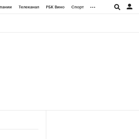
...
пании
Телеканал
РБК Вино
Спорт
ые проекты
Город
Стиль
Крипто
Спецпроекты СПб
логии и медиа
Финансы