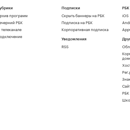
убрики
Подписки
РБК
рхив программ
Скрыть баннеры на РБК
iOS
ечерний РБК
Подписка на РБК
And
 телеканале
Корпоративная подписка
AppG
одключение
Уведомления
Дру
RSS
Обл
Кор
дом
Хос
Рег
Зна
Сайт
РБК
Шко