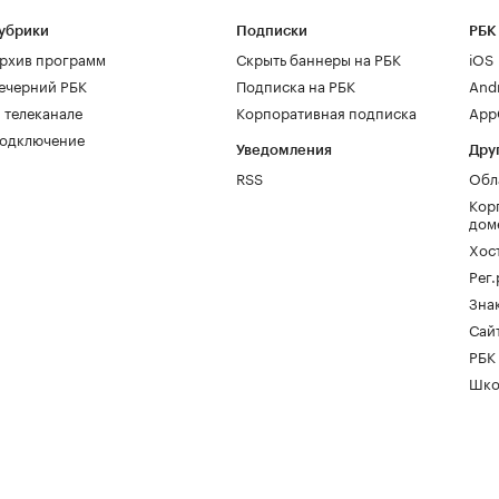
убрики
Подписки
РБК
рхив программ
Скрыть баннеры на РБК
iOS
ечерний РБК
Подписка на РБК
And
 телеканале
Корпоративная подписка
AppG
одключение
Уведомления
Дру
RSS
Обл
Кор
дом
Хос
Рег
Зна
Сайт
РБК
Шко