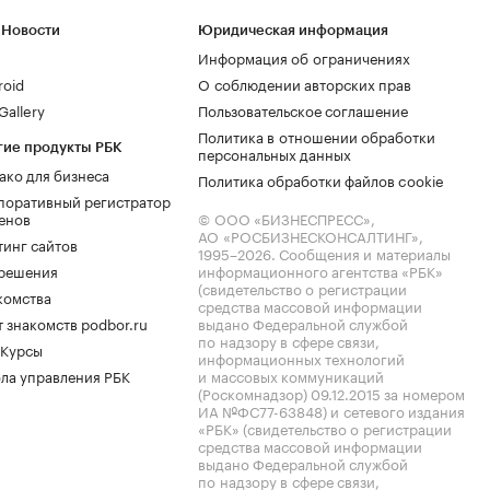
 Новости
Юридическая информация
Информация об ограничениях
roid
О соблюдении авторских прав
allery
Пользовательское соглашение
Политика в отношении обработки
гие продукты РБК
персональных данных
ако для бизнеса
Политика обработки файлов cookie
поративный регистратор
енов
© ООО «БИЗНЕСПРЕСС»,
АО «РОСБИЗНЕСКОНСАЛТИНГ»,
тинг сайтов
1995–2026
. Сообщения и материалы
.решения
информационного агентства «РБК»
(свидетельство о регистрации
комства
средства массовой информации
 знакомств podbor.ru
выдано Федеральной службой
по надзору в сфере связи,
 Курсы
информационных технологий
ла управления РБК
и массовых коммуникаций
(Роскомнадзор) 09.12.2015 за номером
ИА №ФС77-63848) и сетевого издания
«РБК» (свидетельство о регистрации
средства массовой информации
выдано Федеральной службой
по надзору в сфере связи,