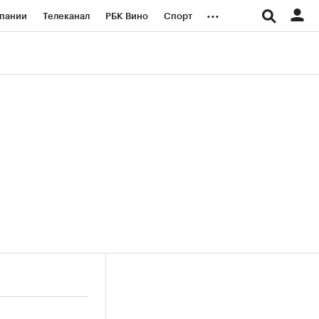
...
пании
Телеканал
РБК Вино
Спорт
ые проекты
Город
Стиль
Крипто
Спецпроекты СПб
логии и медиа
Финансы