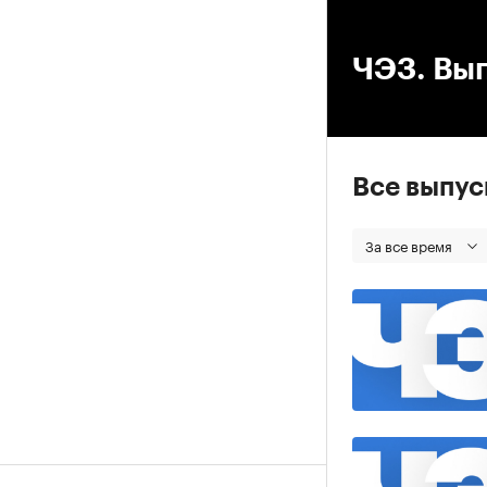
00
ЧЭЗ. Вып
Все выпу
За все время