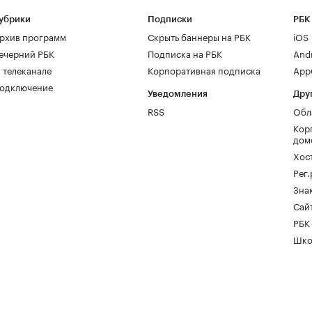
убрики
Подписки
РБК
рхив программ
Скрыть баннеры на РБК
iOS
ечерний РБК
Подписка на РБК
And
 телеканале
Корпоративная подписка
AppG
одключение
Уведомления
Дру
RSS
Обл
Кор
дом
Хос
Рег
Зна
Сайт
РБК
Шко