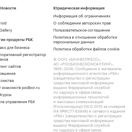
 Новости
Юридическая информация
Информация об ограничениях
roid
О соблюдении авторских прав
allery
Пользовательское соглашение
Политика в отношении обработки
гие продукты РБК
персональных данных
ако для бизнеса
Политика обработки файлов cookie
поративный регистратор
енов
© ООО «БИЗНЕСПРЕСС»,
АО «РОСБИЗНЕСКОНСАЛТИНГ»,
тинг сайтов
1995–2026
. Сообщения и материалы
.решения
информационного агентства «РБК»
(свидетельство о регистрации
комства
средства массовой информации
 знакомств podbor.ru
выдано Федеральной службой
по надзору в сфере связи,
 Курсы
информационных технологий
ла управления РБК
и массовых коммуникаций
(Роскомнадзор) 09.12.2015 за номером
ИА №ФС77-63848) и сетевого издания
«РБК» (свидетельство о регистрации
средства массовой информации
выдано Федеральной службой
по надзору в сфере связи,