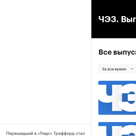
00
ЧЭЗ. Вып
Все выпу
За все время
Перешедший в «Лидс» Траффорд стал