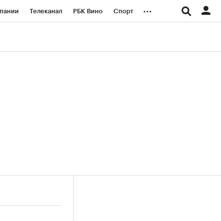
...
пании
Телеканал
РБК Вино
Спорт
ые проекты
Город
Стиль
Крипто
Спецпроекты СПб
логии и медиа
Финансы