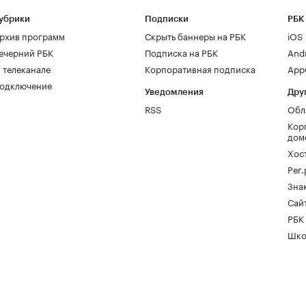
убрики
Подписки
РБК
рхив программ
Скрыть баннеры на РБК
iOS
ечерний РБК
Подписка на РБК
And
 телеканале
Корпоративная подписка
AppG
одключение
Уведомления
Дру
RSS
Обл
Кор
дом
Хос
Рег
Зна
Сайт
РБК
Шко