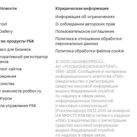
 Новости
Юридическая информация
Информация об ограничениях
roid
О соблюдении авторских прав
allery
Пользовательское соглашение
Политика в отношении обработки
гие продукты РБК
персональных данных
ако для бизнеса
Политика обработки файлов cookie
поративный регистратор
енов
© ООО «БИЗНЕСПРЕСС»,
АО «РОСБИЗНЕСКОНСАЛТИНГ»,
тинг сайтов
1995–2026
. Сообщения и материалы
.решения
информационного агентства «РБК»
(свидетельство о регистрации
комства
средства массовой информации
 знакомств podbor.ru
выдано Федеральной службой
по надзору в сфере связи,
 Курсы
информационных технологий
ла управления РБК
и массовых коммуникаций
(Роскомнадзор) 09.12.2015 за номером
ИА №ФС77-63848) и сетевого издания
«РБК» (свидетельство о регистрации
средства массовой информации
выдано Федеральной службой
по надзору в сфере связи,