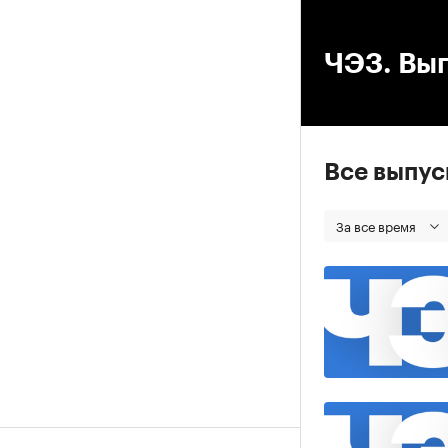
00
ЧЭЗ. Вып
Все выпу
За все время