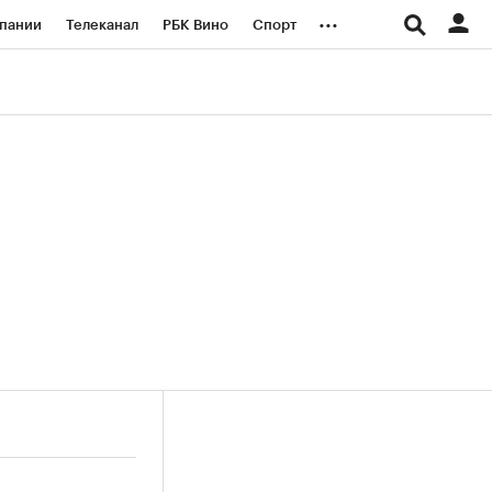
...
пании
Телеканал
РБК Вино
Спорт
ые проекты
Город
Стиль
Крипто
Спецпроекты СПб
логии и медиа
Финансы