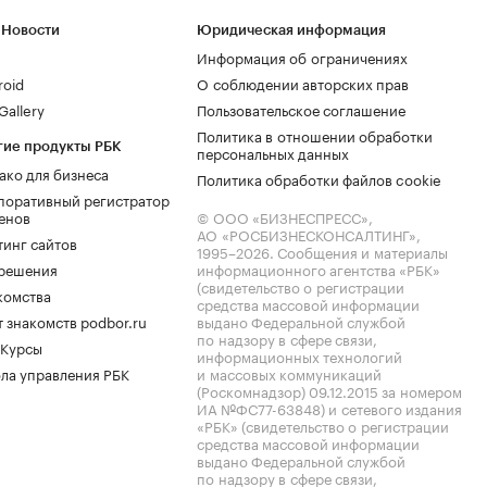
 Новости
Юридическая информация
Информация об ограничениях
roid
О соблюдении авторских прав
allery
Пользовательское соглашение
Политика в отношении обработки
гие продукты РБК
персональных данных
ако для бизнеса
Политика обработки файлов cookie
поративный регистратор
енов
© ООО «БИЗНЕСПРЕСС»,
АО «РОСБИЗНЕСКОНСАЛТИНГ»,
тинг сайтов
1995–2026
. Сообщения и материалы
.решения
информационного агентства «РБК»
(свидетельство о регистрации
комства
средства массовой информации
 знакомств podbor.ru
выдано Федеральной службой
по надзору в сфере связи,
 Курсы
информационных технологий
ла управления РБК
и массовых коммуникаций
(Роскомнадзор) 09.12.2015 за номером
ИА №ФС77-63848) и сетевого издания
«РБК» (свидетельство о регистрации
средства массовой информации
выдано Федеральной службой
по надзору в сфере связи,