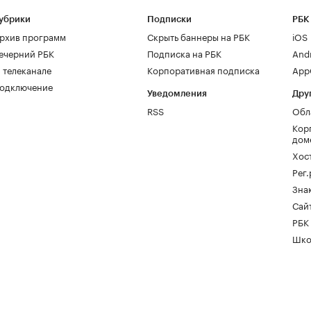
убрики
Подписки
РБК
рхив программ
Скрыть баннеры на РБК
iOS
ечерний РБК
Подписка на РБК
And
 телеканале
Корпоративная подписка
AppG
одключение
Уведомления
Дру
RSS
Обл
Кор
дом
Хос
Рег
Зна
Сайт
РБК
Шко