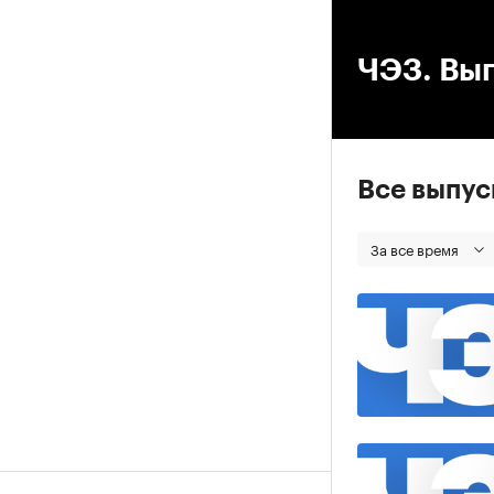
00
ЧЭЗ. Вып
Все выпу
За все время