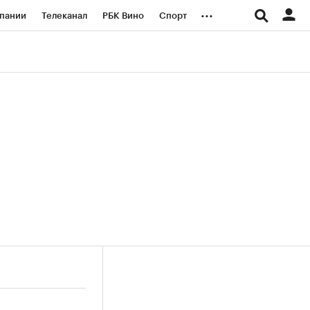
...
пании
Телеканал
РБК Вино
Спорт
ые проекты
Город
Стиль
Крипто
Спецпроекты СПб
логии и медиа
Финансы