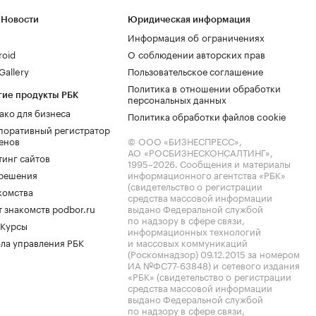
 Новости
Юридическая информация
Информация об ограничениях
roid
О соблюдении авторских прав
allery
Пользовательское соглашение
Политика в отношении обработки
гие продукты РБК
персональных данных
ако для бизнеса
Политика обработки файлов cookie
поративный регистратор
енов
© ООО «БИЗНЕСПРЕСС»,
АО «РОСБИЗНЕСКОНСАЛТИНГ»,
тинг сайтов
1995–2026
. Сообщения и материалы
.решения
информационного агентства «РБК»
(свидетельство о регистрации
комства
средства массовой информации
 знакомств podbor.ru
выдано Федеральной службой
по надзору в сфере связи,
 Курсы
информационных технологий
ла управления РБК
и массовых коммуникаций
(Роскомнадзор) 09.12.2015 за номером
ИА №ФС77-63848) и сетевого издания
«РБК» (свидетельство о регистрации
средства массовой информации
выдано Федеральной службой
по надзору в сфере связи,