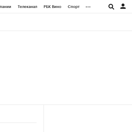
...
пании
Телеканал
РБК Вино
Спорт
ые проекты
Город
Стиль
Крипто
Спецпроекты СПб
логии и медиа
Финансы