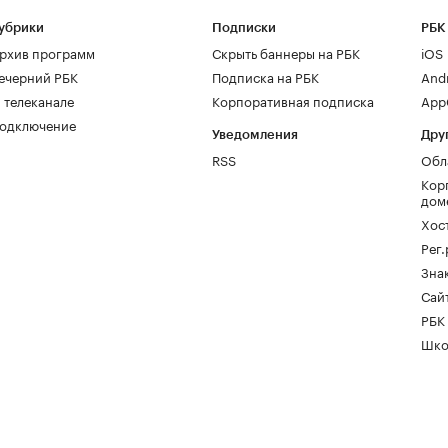
убрики
Подписки
РБК
рхив программ
Скрыть баннеры на РБК
iOS
ечерний РБК
Подписка на РБК
And
 телеканале
Корпоративная подписка
AppG
одключение
Уведомления
Дру
RSS
Обл
Кор
дом
Хос
Рег
Зна
Сайт
РБК
Шко