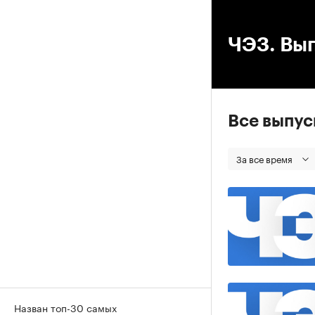
00
ЧЭЗ. Вып
Все выпу
За все время
Назван топ-30 самых