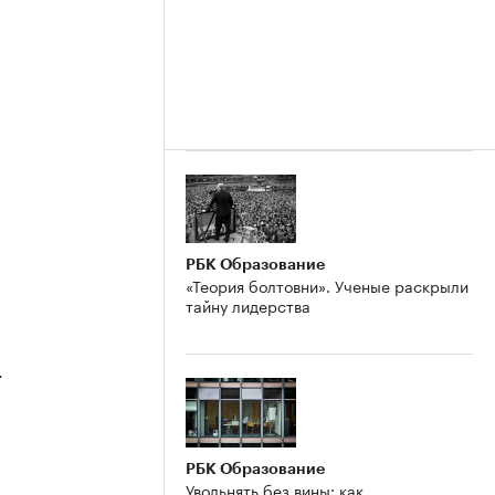
РБК Образование
«Теория болтовни». Ученые раскрыли
тайну лидерства
4
РБК Образование
Увольнять без вины: как