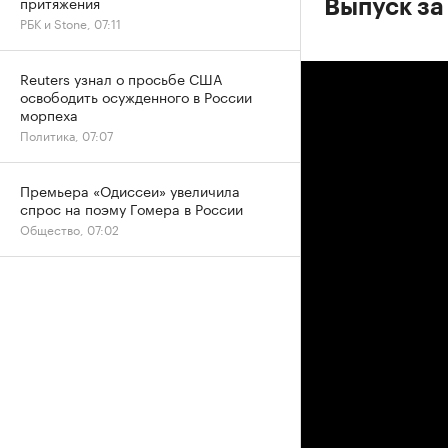
притяжения
Выпуск за
РБК и Stone, 07:11
Reuters узнал о просьбе США
освободить осужденного в России
морпеха
Политика, 07:07
Премьера «Одиссеи» увеличила
спрос на поэму Гомера в России
Общество, 07:02