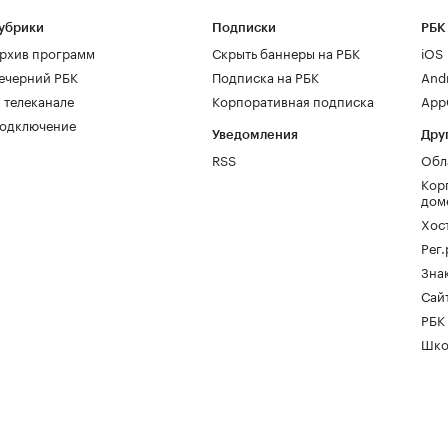
убрики
Подписки
РБК
рхив программ
Скрыть баннеры на РБК
iOS
ечерний РБК
Подписка на РБК
And
 телеканале
Корпоративная подписка
AppG
одключение
Уведомления
Дру
RSS
Обл
Кор
дом
Хос
Рег
Зна
Сайт
РБК
Шко