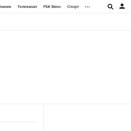
...
пании
Телеканал
РБК Вино
Спорт
ые проекты
Город
Стиль
Крипто
Спецпроекты СПб
логии и медиа
Финансы