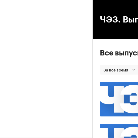
00
ЧЭЗ. Вып
Все выпу
За все время