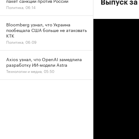
пакет санкций против России
Выпуск за
Политика, 06:14
Bloomberg узнал, что Украина
пообещала США больше не атаковать
КТК
Политика, 06:09
Axios узнал, что OpenAI замедлила
разработку ИИ-модели Astra
Технологии и медиа, 05:50