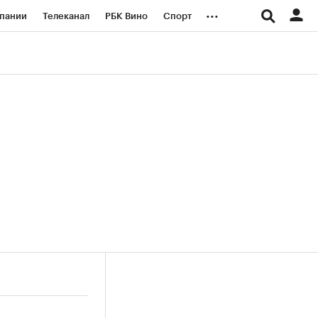
...
пании
Телеканал
РБК Вино
Спорт
ые проекты
Город
Стиль
Крипто
Спецпроекты СПб
логии и медиа
Финансы