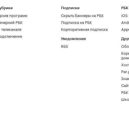
убрики
Подписки
РБК
рхив программ
Скрыть баннеры на РБК
iOS
ечерний РБК
Подписка на РБК
And
 телеканале
Корпоративная подписка
AppG
одключение
Уведомления
Дру
RSS
Обл
Кор
дом
Хос
Рег
Зна
Сайт
РБК
Шко