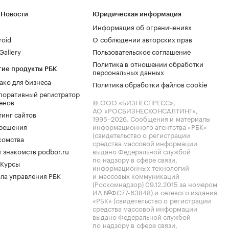
 Новости
Юридическая информация
Информация об ограничениях
roid
О соблюдении авторских прав
allery
Пользовательское соглашение
Политика в отношении обработки
гие продукты РБК
персональных данных
ако для бизнеса
Политика обработки файлов cookie
поративный регистратор
енов
© ООО «БИЗНЕСПРЕСС»,
АО «РОСБИЗНЕСКОНСАЛТИНГ»,
тинг сайтов
1995–2026
. Сообщения и материалы
.решения
информационного агентства «РБК»
(свидетельство о регистрации
комства
средства массовой информации
 знакомств podbor.ru
выдано Федеральной службой
по надзору в сфере связи,
 Курсы
информационных технологий
ла управления РБК
и массовых коммуникаций
(Роскомнадзор) 09.12.2015 за номером
ИА №ФС77-63848) и сетевого издания
«РБК» (свидетельство о регистрации
средства массовой информации
выдано Федеральной службой
по надзору в сфере связи,