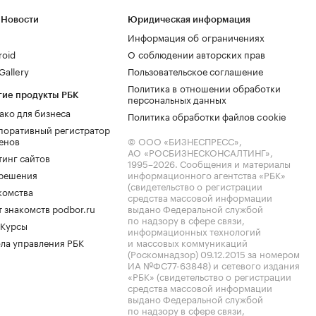
 Новости
Юридическая информация
Информация об ограничениях
roid
О соблюдении авторских прав
allery
Пользовательское соглашение
Политика в отношении обработки
гие продукты РБК
персональных данных
ако для бизнеса
Политика обработки файлов cookie
поративный регистратор
енов
© ООО «БИЗНЕСПРЕСС»,
АО «РОСБИЗНЕСКОНСАЛТИНГ»,
тинг сайтов
1995–2026
. Сообщения и материалы
.решения
информационного агентства «РБК»
(свидетельство о регистрации
комства
средства массовой информации
 знакомств podbor.ru
выдано Федеральной службой
по надзору в сфере связи,
 Курсы
информационных технологий
ла управления РБК
и массовых коммуникаций
(Роскомнадзор) 09.12.2015 за номером
ИА №ФС77-63848) и сетевого издания
«РБК» (свидетельство о регистрации
средства массовой информации
выдано Федеральной службой
по надзору в сфере связи,