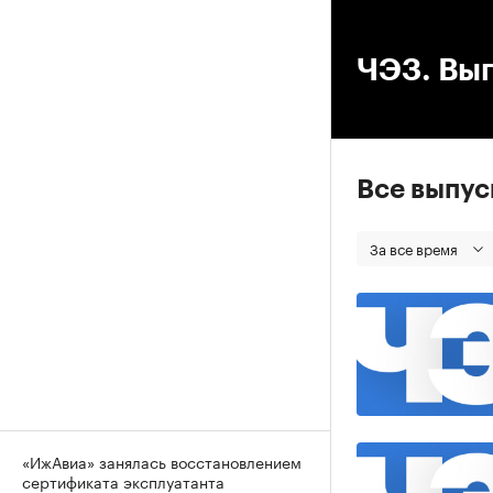
00
ЧЭЗ. Вып
Все выпу
За все время
«ИжАвиа» занялась восстановлением
сертификата эксплуатанта