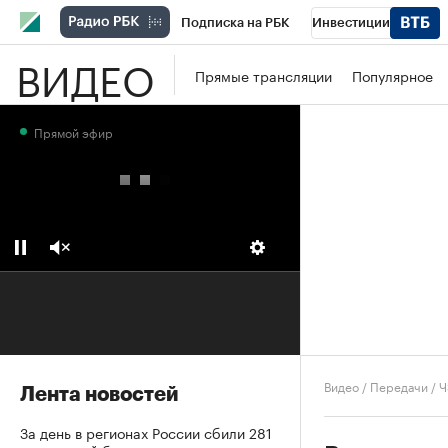
Подписка на РБК
Инвестиции
ВИДЕО
Школа управления РБК
РБК Образова
Прямые трансляции
Популярное
РБК Бизнес-среда
Дискуссионный клу
Прямой эфир
Конференции СПб
Спецпроекты
П
Рынок наличной валюты
Видео
/
Передачи
/
Ч
Лента новостей
За день в регионах России сбили 281