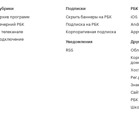
убрики
Подписки
РБК
рхив программ
Скрыть баннеры на РБК
iOS
ечерний РБК
Подписка на РБК
And
 телеканале
Корпоративная подписка
AppG
одключение
Уведомления
Дру
RSS
Обл
Кор
дом
Хос
Рег
Зна
Сайт
РБК
Шко