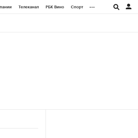
...
пании
Телеканал
РБК Вино
Спорт
ые проекты
Город
Стиль
Крипто
Спецпроекты СПб
логии и медиа
Финансы