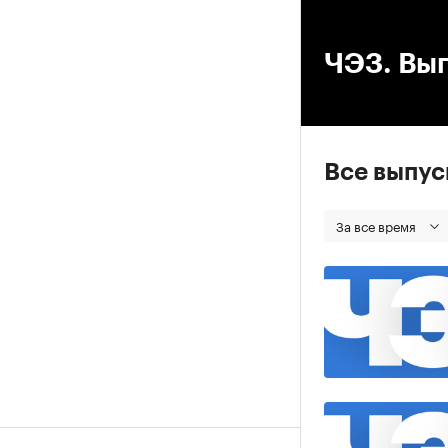
00
ЧЭЗ. Вып
Все выпу
За все время