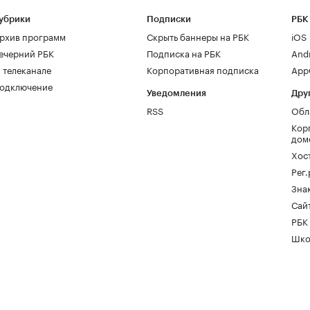
убрики
Подписки
РБК
рхив программ
Скрыть баннеры на РБК
iOS
ечерний РБК
Подписка на РБК
And
 телеканале
Корпоративная подписка
AppG
одключение
Уведомления
Дру
RSS
Обл
Кор
дом
Хос
Рег
Зна
Сайт
РБК
Шко