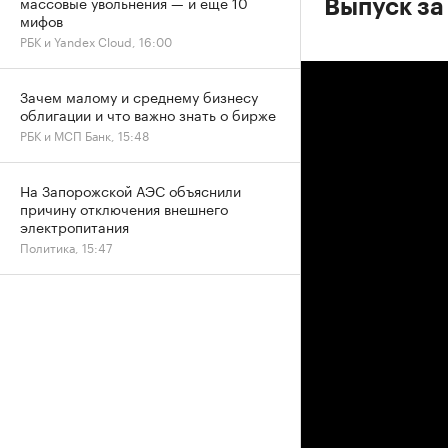
массовые увольнения — и еще 10
Выпуск за
мифов
РБК и Yandex Cloud, 16:00
Зачем малому и среднему бизнесу
облигации и что важно знать о бирже
РБК и МСП Банк, 15:48
На Запорожской АЭС объяснили
причину отключения внешнего
электропитания
Политика, 15:47