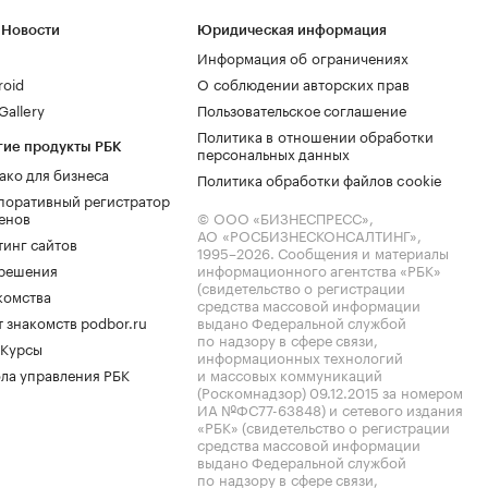
 Новости
Юридическая информация
Информация об ограничениях
roid
О соблюдении авторских прав
allery
Пользовательское соглашение
Политика в отношении обработки
гие продукты РБК
персональных данных
ако для бизнеса
Политика обработки файлов cookie
поративный регистратор
енов
© ООО «БИЗНЕСПРЕСС»,
АО «РОСБИЗНЕСКОНСАЛТИНГ»,
тинг сайтов
1995–2026
. Сообщения и материалы
.решения
информационного агентства «РБК»
(свидетельство о регистрации
комства
средства массовой информации
 знакомств podbor.ru
выдано Федеральной службой
по надзору в сфере связи,
 Курсы
информационных технологий
ла управления РБК
и массовых коммуникаций
(Роскомнадзор) 09.12.2015 за номером
ИА №ФС77-63848) и сетевого издания
«РБК» (свидетельство о регистрации
средства массовой информации
выдано Федеральной службой
по надзору в сфере связи,