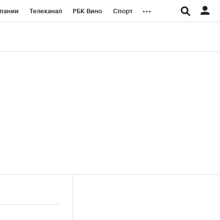
...
пании
Телеканал
РБК Вино
Спорт
ые проекты
Город
Стиль
Крипто
Спецпроекты СПб
логии и медиа
Финансы