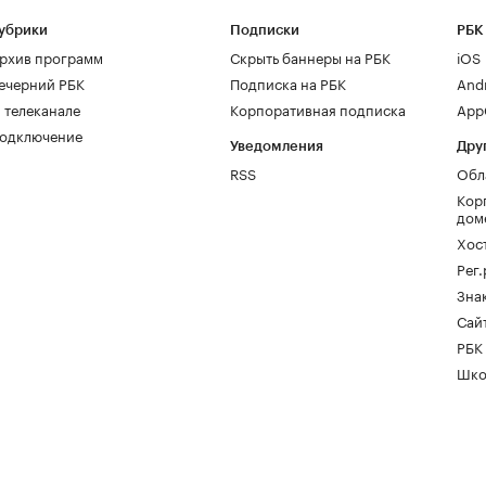
убрики
Подписки
РБК
рхив программ
Скрыть баннеры на РБК
iOS
ечерний РБК
Подписка на РБК
And
 телеканале
Корпоративная подписка
AppG
одключение
Уведомления
Дру
RSS
Обл
Кор
дом
Хос
Рег
Зна
Сайт
РБК
Шко