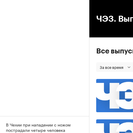
00
ЧЭЗ. Вып
Все выпу
За все время
В Чехии при нападении с ножом
пострадали четыре человека