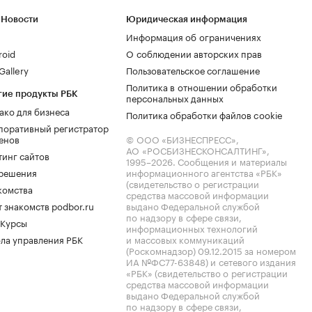
 Новости
Юридическая информация
Информация об ограничениях
roid
О соблюдении авторских прав
allery
Пользовательское соглашение
Политика в отношении обработки
гие продукты РБК
персональных данных
ако для бизнеса
Политика обработки файлов cookie
поративный регистратор
енов
© ООО «БИЗНЕСПРЕСС»,
АО «РОСБИЗНЕСКОНСАЛТИНГ»,
тинг сайтов
1995–2026
. Сообщения и материалы
.решения
информационного агентства «РБК»
(свидетельство о регистрации
комства
средства массовой информации
 знакомств podbor.ru
выдано Федеральной службой
по надзору в сфере связи,
 Курсы
информационных технологий
ла управления РБК
и массовых коммуникаций
(Роскомнадзор) 09.12.2015 за номером
ИА №ФС77-63848) и сетевого издания
«РБК» (свидетельство о регистрации
средства массовой информации
выдано Федеральной службой
по надзору в сфере связи,