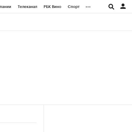
...
пании
Телеканал
РБК Вино
Спорт
ые проекты
Город
Стиль
Крипто
Спецпроекты СПб
логии и медиа
Финансы