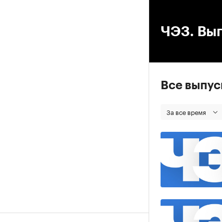
00
ЧЭЗ. Вып
Все выпу
За все время