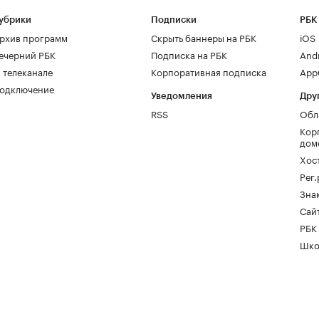
убрики
Подписки
РБК
рхив программ
Скрыть баннеры на РБК
iOS
ечерний РБК
Подписка на РБК
And
 телеканале
Корпоративная подписка
AppG
одключение
Уведомления
Дру
RSS
Обл
Кор
дом
Хос
Рег
Зна
Сайт
РБК
Шко