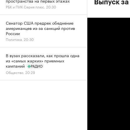
пространства на первых этажах
Выпуск за
РБК и ПИК Серия плюс, 20:30
Сенатор США предрек обеднение
американцев из-за санкций против
России
Политика, 20:30
В вузах рассказали, как прошла одна
из «самых жарких» приемных
кампаний
РАДИО
Общество, 20:29