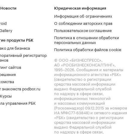
 Новости
Юридическая информация
Информация об ограничениях
roid
О соблюдении авторских прав
allery
Пользовательское соглашение
Политика в отношении обработки
гие продукты РБК
персональных данных
ако для бизнеса
Политика обработки файлов cookie
поративный регистратор
енов
© ООО «БИЗНЕСПРЕСС»,
АО «РОСБИЗНЕСКОНСАЛТИНГ»,
тинг сайтов
1995–2026
. Сообщения и материалы
.решения
информационного агентства «РБК»
(свидетельство о регистрации
комства
средства массовой информации
 знакомств podbor.ru
выдано Федеральной службой
по надзору в сфере связи,
 Курсы
информационных технологий
ла управления РБК
и массовых коммуникаций
(Роскомнадзор) 09.12.2015 за номером
ИА №ФС77-63848) и сетевого издания
«РБК» (свидетельство о регистрации
средства массовой информации
выдано Федеральной службой
по надзору в сфере связи,