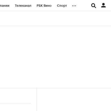
...
пании
Телеканал
РБК Вино
Спорт
ые проекты
Город
Стиль
Крипто
Спецпроекты СПб
логии и медиа
Финансы