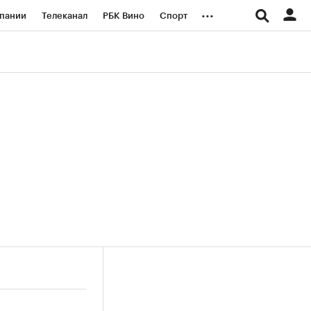
...
пании
Телеканал
РБК Вино
Спорт
ые проекты
Город
Стиль
Крипто
Спецпроекты СПб
логии и медиа
Финансы