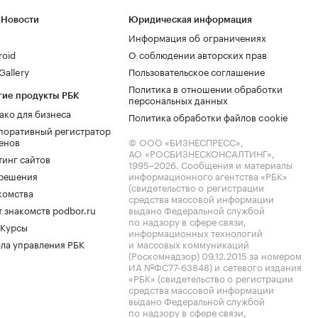
 Новости
Юридическая информация
Информация об ограничениях
roid
О соблюдении авторских прав
allery
Пользовательское соглашение
Политика в отношении обработки
гие продукты РБК
персональных данных
ако для бизнеса
Политика обработки файлов cookie
поративный регистратор
енов
© ООО «БИЗНЕСПРЕСС»,
АО «РОСБИЗНЕСКОНСАЛТИНГ»,
тинг сайтов
1995–2026
. Сообщения и материалы
.решения
информационного агентства «РБК»
(свидетельство о регистрации
комства
средства массовой информации
 знакомств podbor.ru
выдано Федеральной службой
по надзору в сфере связи,
 Курсы
информационных технологий
ла управления РБК
и массовых коммуникаций
(Роскомнадзор) 09.12.2015 за номером
ИА №ФС77-63848) и сетевого издания
«РБК» (свидетельство о регистрации
средства массовой информации
выдано Федеральной службой
по надзору в сфере связи,