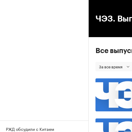
00
ЧЭЗ. Вып
Все выпу
За все время
РЖД обсудили с Китаем