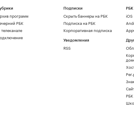
убрики
Подписки
РБК
рхив программ
Скрыть баннеры на РБК
iOS
ечерний РБК
Подписка на РБК
And
 телеканале
Корпоративная подписка
AppG
одключение
Уведомления
Дру
RSS
Обл
Кор
дом
Хос
Рег
Зна
Сайт
РБК
Шко