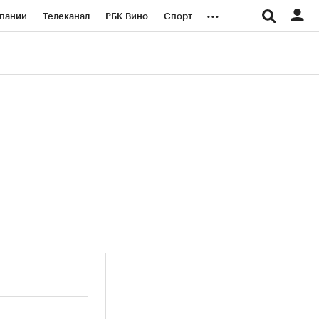
...
пании
Телеканал
РБК Вино
Спорт
ые проекты
Город
Стиль
Крипто
Спецпроекты СПб
логии и медиа
Финансы