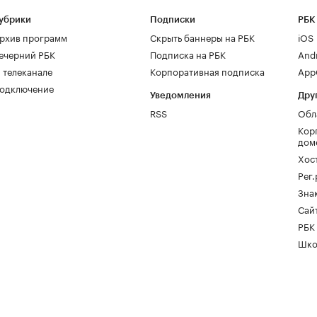
убрики
Подписки
РБК
рхив программ
Скрыть баннеры на РБК
iOS
ечерний РБК
Подписка на РБК
And
 телеканале
Корпоративная подписка
AppG
одключение
Уведомления
Дру
RSS
Обл
Кор
дом
Хос
Рег
Зна
Сайт
РБК
Шко