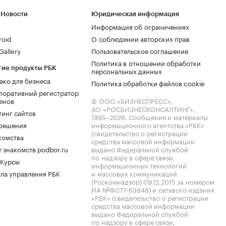
 Новости
Юридическая информация
Информация об ограничениях
roid
О соблюдении авторских прав
allery
Пользовательское соглашение
Политика в отношении обработки
гие продукты РБК
персональных данных
ако для бизнеса
Политика обработки файлов cookie
поративный регистратор
енов
© ООО «БИЗНЕСПРЕСС»,
АО «РОСБИЗНЕСКОНСАЛТИНГ»,
тинг сайтов
1995–2026
. Сообщения и материалы
.решения
информационного агентства «РБК»
(свидетельство о регистрации
комства
средства массовой информации
 знакомств podbor.ru
выдано Федеральной службой
по надзору в сфере связи,
 Курсы
информационных технологий
ла управления РБК
и массовых коммуникаций
(Роскомнадзор) 09.12.2015 за номером
ИА №ФС77-63848) и сетевого издания
«РБК» (свидетельство о регистрации
средства массовой информации
выдано Федеральной службой
по надзору в сфере связи,