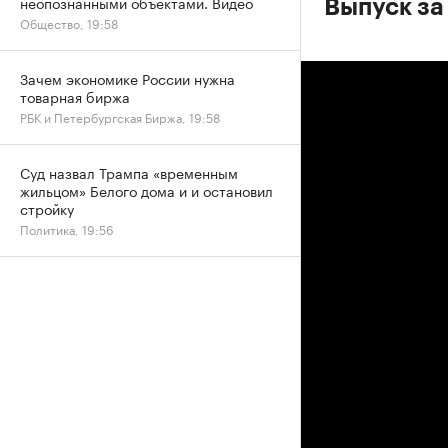
неопознанными объектами. Видео
Выпуск за
Общество, 19:58
Зачем экономике России нужна
товарная биржа
РБК и Петербургская Биржа, 19:58
Суд назвал Трампа «временным
жильцом» Белого дома и и остановил
стройку
Политика, 19:56