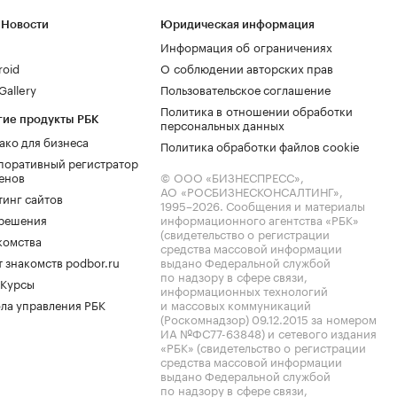
 Новости
Юридическая информация
Информация об ограничениях
roid
О соблюдении авторских прав
allery
Пользовательское соглашение
Политика в отношении обработки
гие продукты РБК
персональных данных
ако для бизнеса
Политика обработки файлов cookie
поративный регистратор
енов
© ООО «БИЗНЕСПРЕСС»,
АО «РОСБИЗНЕСКОНСАЛТИНГ»,
тинг сайтов
1995–2026
. Сообщения и материалы
.решения
информационного агентства «РБК»
(свидетельство о регистрации
комства
средства массовой информации
 знакомств podbor.ru
выдано Федеральной службой
по надзору в сфере связи,
 Курсы
информационных технологий
ла управления РБК
и массовых коммуникаций
(Роскомнадзор) 09.12.2015 за номером
ИА №ФС77-63848) и сетевого издания
«РБК» (свидетельство о регистрации
средства массовой информации
выдано Федеральной службой
по надзору в сфере связи,