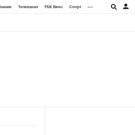
...
пании
Телеканал
РБК Вино
Спорт
ые проекты
Город
Стиль
Крипто
Спецпроекты СПб
логии и медиа
Финансы