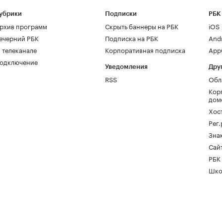
убрики
Подписки
РБК
рхив программ
Скрыть баннеры на РБК
iOS
ечерний РБК
Подписка на РБК
And
 телеканале
Корпоративная подписка
AppG
одключение
Уведомления
Дру
RSS
Обл
Кор
дом
Хос
Рег
Зна
Сайт
РБК
Шко