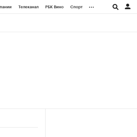
...
пании
Телеканал
РБК Вино
Спорт
ые проекты
Город
Стиль
Крипто
Спецпроекты СПб
логии и медиа
Финансы