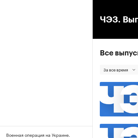
00
ЧЭЗ. Вып
Все выпу
За все время
Военная операция на Украине.