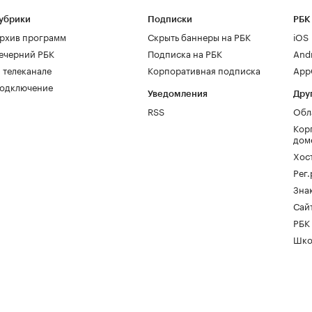
убрики
Подписки
РБК
рхив программ
Скрыть баннеры на РБК
iOS
ечерний РБК
Подписка на РБК
And
 телеканале
Корпоративная подписка
AppG
одключение
Уведомления
Дру
RSS
Обл
Кор
дом
Хос
Рег
Зна
Сайт
РБК
Шко