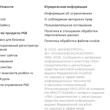
 Новости
Юридическая информация
Информация об ограничениях
roid
О соблюдении авторских прав
allery
Пользовательское соглашение
Политика в отношении обработки
гие продукты РБК
персональных данных
ако для бизнеса
Политика обработки файлов cookie
поративный регистратор
енов
© ООО «БИЗНЕСПРЕСС»,
АО «РОСБИЗНЕСКОНСАЛТИНГ»,
тинг сайтов
1995–2026
. Сообщения и материалы
.решения
информационного агентства «РБК»
(свидетельство о регистрации
комства
средства массовой информации
 знакомств podbor.ru
выдано Федеральной службой
по надзору в сфере связи,
 Курсы
информационных технологий
ла управления РБК
и массовых коммуникаций
(Роскомнадзор) 09.12.2015 за номером
ИА №ФС77-63848) и сетевого издания
«РБК» (свидетельство о регистрации
средства массовой информации
выдано Федеральной службой
по надзору в сфере связи,