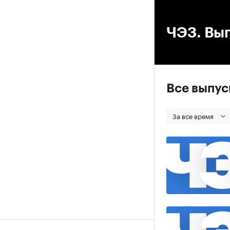
00
ЧЭЗ. Вып
Все выпу
За все время