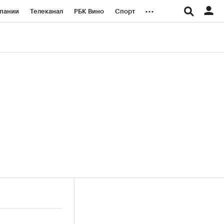
...
пании
Телеканал
РБК Вино
Спорт
ые проекты
Город
Стиль
Крипто
Спецпроекты СПб
логии и медиа
Финансы