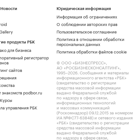
 Новости
Юридическая информация
Информация об ограничениях
roid
О соблюдении авторских прав
allery
Пользовательское соглашение
Политика в отношении обработки
гие продукты РБК
персональных данных
ако для бизнеса
Политика обработки файлов cookie
поративный регистратор
енов
© ООО «БИЗНЕСПРЕСС»,
АО «РОСБИЗНЕСКОНСАЛТИНГ»,
тинг сайтов
1995–2026
. Сообщения и материалы
.решения
информационного агентства «РБК»
(свидетельство о регистрации
комства
средства массовой информации
 знакомств podbor.ru
выдано Федеральной службой
по надзору в сфере связи,
 Курсы
информационных технологий
ла управления РБК
и массовых коммуникаций
(Роскомнадзор) 09.12.2015 за номером
ИА №ФС77-63848) и сетевого издания
«РБК» (свидетельство о регистрации
средства массовой информации
выдано Федеральной службой
по надзору в сфере связи,