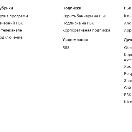
убрики
Подписки
РБК
рхив программ
Скрыть баннеры на РБК
iOS
ечерний РБК
Подписка на РБК
And
 телеканале
Корпоративная подписка
AppG
одключение
Уведомления
Дру
RSS
Обл
Кор
дом
Хос
Рег
Зна
Сайт
РБК
Шко