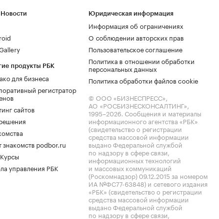
 Новости
Юридическая информация
Информация об ограничениях
roid
О соблюдении авторских прав
allery
Пользовательское соглашение
Политика в отношении обработки
гие продукты РБК
персональных данных
ако для бизнеса
Политика обработки файлов cookie
поративный регистратор
енов
© ООО «БИЗНЕСПРЕСС»,
АО «РОСБИЗНЕСКОНСАЛТИНГ»,
тинг сайтов
1995–2026
. Сообщения и материалы
.решения
информационного агентства «РБК»
(свидетельство о регистрации
комства
средства массовой информации
 знакомств podbor.ru
выдано Федеральной службой
по надзору в сфере связи,
 Курсы
информационных технологий
ла управления РБК
и массовых коммуникаций
(Роскомнадзор) 09.12.2015 за номером
ИА №ФС77-63848) и сетевого издания
«РБК» (свидетельство о регистрации
средства массовой информации
выдано Федеральной службой
по надзору в сфере связи,