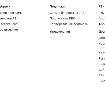
убрики
Подписки
РБК
рхив программ
Скрыть баннеры на РБК
iOS
ечерний РБК
Подписка на РБК
And
 телеканале
Корпоративная подписка
AppG
одключение
Уведомления
Дру
RSS
Обл
Кор
дом
Хос
Рег
Зна
Сайт
РБК
Шко