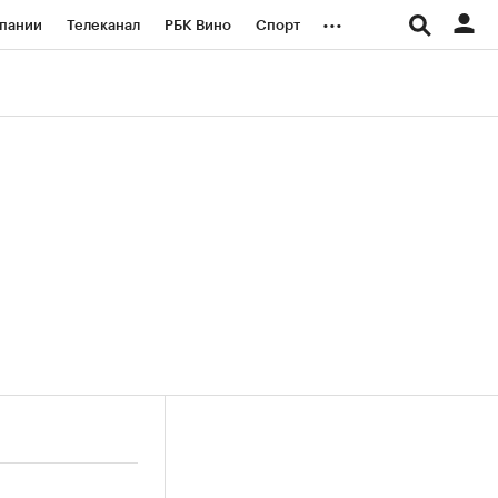
...
пании
Телеканал
РБК Вино
Спорт
ые проекты
Город
Стиль
Крипто
Спецпроекты СПб
логии и медиа
Финансы