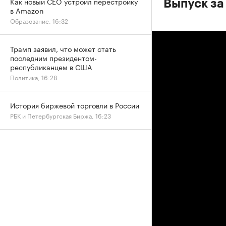
Как новый CEO устроил перестройку
Выпуск за
в Amazon
Образование, 16:32
Трамп заявил, что может стать
последним президентом-
республиканцем в США
Политика, 16:28
История биржевой торговли в России
РБК и Петербургская Биржа, 16:23