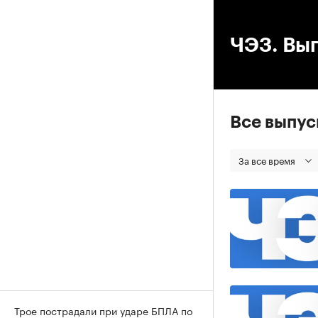
00
ЧЭЗ. Вып
Все выпу
За все время
Трое пострадали при ударе БПЛА по