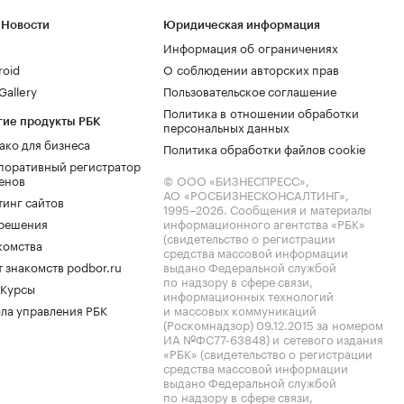
 Новости
Юридическая информация
Информация об ограничениях
roid
О соблюдении авторских прав
allery
Пользовательское соглашение
Политика в отношении обработки
гие продукты РБК
персональных данных
ако для бизнеса
Политика обработки файлов cookie
поративный регистратор
енов
© ООО «БИЗНЕСПРЕСС»,
АО «РОСБИЗНЕСКОНСАЛТИНГ»,
тинг сайтов
1995–2026
. Сообщения и материалы
.решения
информационного агентства «РБК»
(свидетельство о регистрации
комства
средства массовой информации
 знакомств podbor.ru
выдано Федеральной службой
по надзору в сфере связи,
 Курсы
информационных технологий
ла управления РБК
и массовых коммуникаций
(Роскомнадзор) 09.12.2015 за номером
ИА №ФС77-63848) и сетевого издания
«РБК» (свидетельство о регистрации
средства массовой информации
выдано Федеральной службой
по надзору в сфере связи,