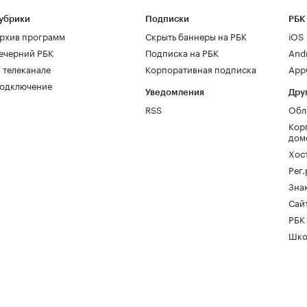
убрики
Подписки
РБК
рхив программ
Скрыть баннеры на РБК
iOS
ечерний РБК
Подписка на РБК
And
 телеканале
Корпоративная подписка
AppG
одключение
Уведомления
Дру
RSS
Обл
Кор
дом
Хос
Рег
Зна
Сайт
РБК
Шко