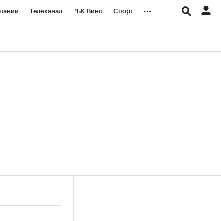
...
пании
Телеканал
РБК Вино
Спорт
ые проекты
Город
Стиль
Крипто
Спецпроекты СПб
логии и медиа
Финансы