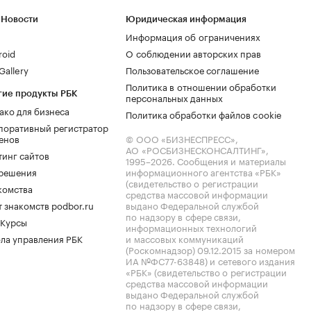
 Новости
Юридическая информация
Информация об ограничениях
roid
О соблюдении авторских прав
allery
Пользовательское соглашение
Политика в отношении обработки
гие продукты РБК
персональных данных
ако для бизнеса
Политика обработки файлов cookie
поративный регистратор
енов
© ООО «БИЗНЕСПРЕСС»,
АО «РОСБИЗНЕСКОНСАЛТИНГ»,
тинг сайтов
1995–2026
. Сообщения и материалы
.решения
информационного агентства «РБК»
(свидетельство о регистрации
комства
средства массовой информации
 знакомств podbor.ru
выдано Федеральной службой
по надзору в сфере связи,
 Курсы
информационных технологий
ла управления РБК
и массовых коммуникаций
(Роскомнадзор) 09.12.2015 за номером
ИА №ФС77-63848) и сетевого издания
«РБК» (свидетельство о регистрации
средства массовой информации
выдано Федеральной службой
по надзору в сфере связи,