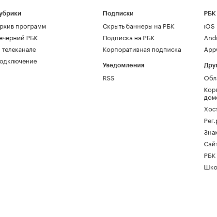
убрики
Подписки
РБК
рхив программ
Скрыть баннеры на РБК
iOS
ечерний РБК
Подписка на РБК
And
 телеканале
Корпоративная подписка
AppG
одключение
Уведомления
Дру
RSS
Обл
Кор
дом
Хос
Рег
Зна
Сайт
РБК
Шко