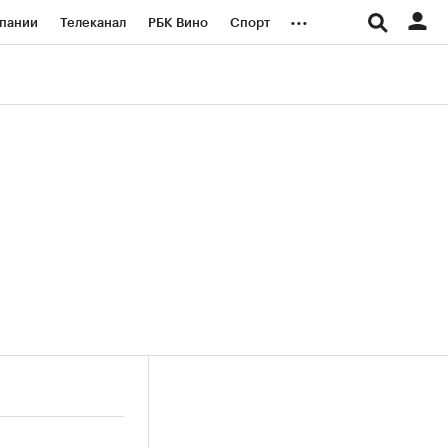
...
пании
Телеканал
РБК Вино
Спорт
ые проекты
Город
Стиль
Крипто
Спецпроекты СПб
логии и медиа
Финансы