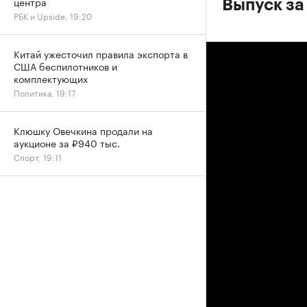
центра
Выпуск за
РБК и Upside, 19:20
Китай ужесточил правила экспорта в
США беспилотников и
комплектующих
Политика, 19:17
Клюшку Овечкина продали на
аукционе за ₽940 тыс.
Спорт, 19:11