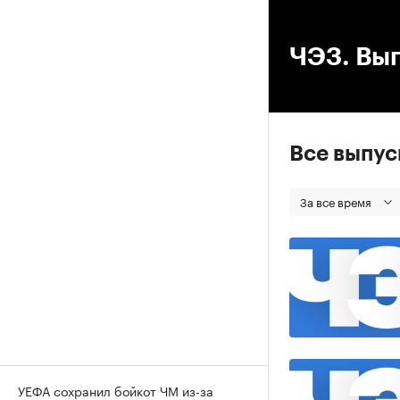
00
ЧЭЗ. Вып
Все выпу
За все время
УЕФА сохранил бойкот ЧМ из-за