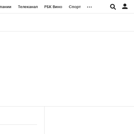
...
пании
Телеканал
РБК Вино
Спорт
ые проекты
Город
Стиль
Крипто
Спецпроекты СПб
логии и медиа
Финансы