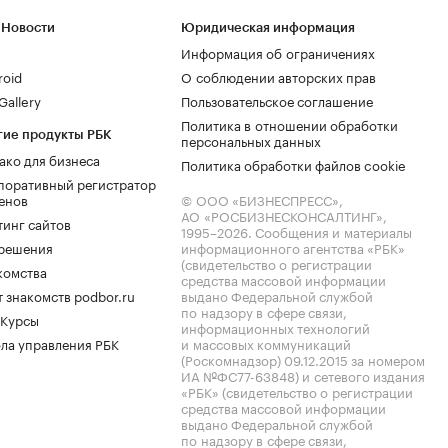
 Новости
Юридическая информация
Информация об ограничениях
roid
О соблюдении авторских прав
allery
Пользовательское соглашение
Политика в отношении обработки
гие продукты РБК
персональных данных
ако для бизнеса
Политика обработки файлов cookie
поративный регистратор
енов
© ООО «БИЗНЕСПРЕСС»,
АО «РОСБИЗНЕСКОНСАЛТИНГ»,
тинг сайтов
1995–2026
. Сообщения и материалы
.решения
информационного агентства «РБК»
(свидетельство о регистрации
комства
средства массовой информации
 знакомств podbor.ru
выдано Федеральной службой
по надзору в сфере связи,
 Курсы
информационных технологий
ла управления РБК
и массовых коммуникаций
(Роскомнадзор) 09.12.2015 за номером
ИА №ФС77-63848) и сетевого издания
«РБК» (свидетельство о регистрации
средства массовой информации
выдано Федеральной службой
по надзору в сфере связи,