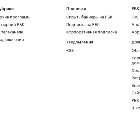
убрики
Подписки
РБК
рхив программ
Скрыть баннеры на РБК
iOS
ечерний РБК
Подписка на РБК
And
 телеканале
Корпоративная подписка
AppG
одключение
Уведомления
Дру
RSS
Обл
Кор
дом
Хос
Рег
Зна
Сайт
РБК
Шко