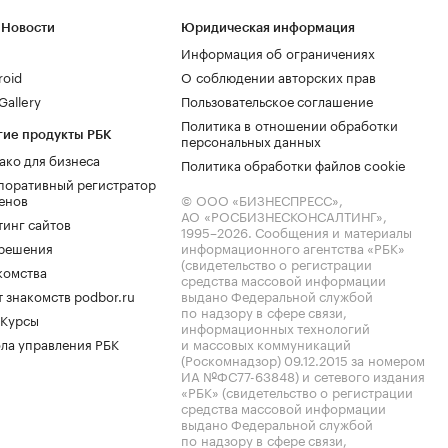
 Новости
Юридическая информация
Информация об ограничениях
roid
О соблюдении авторских прав
allery
Пользовательское соглашение
Политика в отношении обработки
гие продукты РБК
персональных данных
ако для бизнеса
Политика обработки файлов cookie
поративный регистратор
енов
© ООО «БИЗНЕСПРЕСС»,
АО «РОСБИЗНЕСКОНСАЛТИНГ»,
тинг сайтов
1995–2026
. Сообщения и материалы
.решения
информационного агентства «РБК»
(свидетельство о регистрации
комства
средства массовой информации
 знакомств podbor.ru
выдано Федеральной службой
по надзору в сфере связи,
 Курсы
информационных технологий
ла управления РБК
и массовых коммуникаций
(Роскомнадзор) 09.12.2015 за номером
ИА №ФС77-63848) и сетевого издания
«РБК» (свидетельство о регистрации
средства массовой информации
выдано Федеральной службой
по надзору в сфере связи,