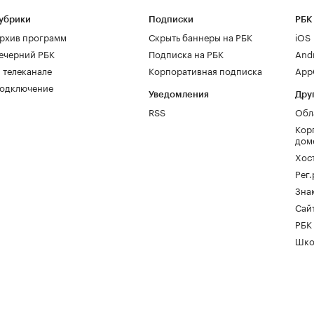
убрики
Подписки
РБК
рхив программ
Скрыть баннеры на РБК
iOS
ечерний РБК
Подписка на РБК
And
 телеканале
Корпоративная подписка
AppG
одключение
Уведомления
Дру
RSS
Обл
Кор
дом
Хос
Рег
Зна
Сайт
РБК
Шко