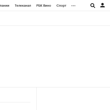
...
пании
Телеканал
РБК Вино
Спорт
ые проекты
Город
Стиль
Крипто
Спецпроекты СПб
логии и медиа
Финансы