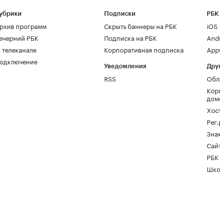
убрики
Подписки
РБК
рхив программ
Скрыть баннеры на РБК
iOS
ечерний РБК
Подписка на РБК
And
 телеканале
Корпоративная подписка
AppG
одключение
Уведомления
Дру
RSS
Обл
Кор
дом
Хос
Рег
Зна
Сайт
РБК
Шко