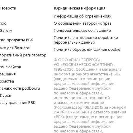
 Новости
Юридическая информация
Информация об ограничениях
roid
О соблюдении авторских прав
allery
Пользовательское соглашение
Политика в отношении обработки
гие продукты РБК
персональных данных
ако для бизнеса
Политика обработки файлов cookie
поративный регистратор
енов
© ООО «БИЗНЕСПРЕСС»,
АО «РОСБИЗНЕСКОНСАЛТИНГ»,
тинг сайтов
1995–2026
. Сообщения и материалы
.решения
информационного агентства «РБК»
(свидетельство о регистрации
комства
средства массовой информации
 знакомств podbor.ru
выдано Федеральной службой
по надзору в сфере связи,
 Курсы
информационных технологий
ла управления РБК
и массовых коммуникаций
(Роскомнадзор) 09.12.2015 за номером
ИА №ФС77-63848) и сетевого издания
«РБК» (свидетельство о регистрации
средства массовой информации
выдано Федеральной службой
по надзору в сфере связи,