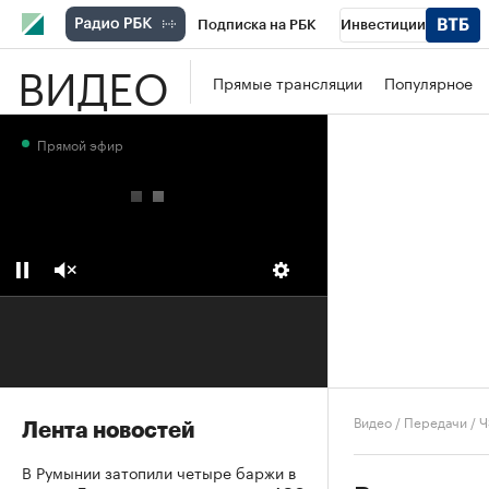
Подписка на РБК
Инвестиции
ВИДЕО
Школа управления РБК
РБК Образова
Прямые трансляции
Популярное
РБК Бизнес-среда
Дискуссионный клу
Прямой эфир
Конференции СПб
Спецпроекты
П
Рынок наличной валюты
Видео
/
Передачи
/
Ч
Лента новостей
В Румынии затопили четыре баржи в