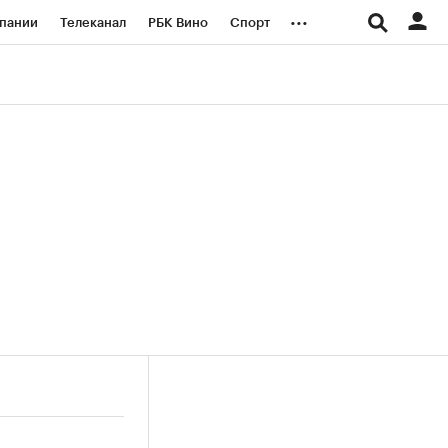
...
пании
Телеканал
РБК Вино
Спорт
ые проекты
Город
Стиль
Крипто
Спецпроекты СПб
логии и медиа
Финансы