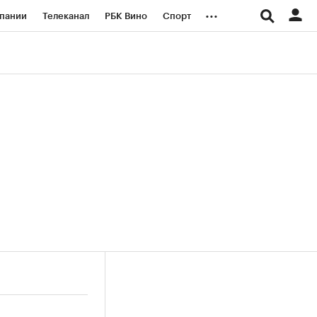
...
пании
Телеканал
РБК Вино
Спорт
ые проекты
Город
Стиль
Крипто
Спецпроекты СПб
логии и медиа
Финансы