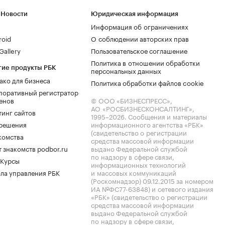
 Новости
Юридическая информация
Информация об ограничениях
roid
О соблюдении авторских прав
allery
Пользовательское соглашение
Политика в отношении обработки
гие продукты РБК
персональных данных
ако для бизнеса
Политика обработки файлов cookie
поративный регистратор
енов
© ООО «БИЗНЕСПРЕСС»,
АО «РОСБИЗНЕСКОНСАЛТИНГ»,
тинг сайтов
1995–2026
. Сообщения и материалы
.решения
информационного агентства «РБК»
(свидетельство о регистрации
комства
средства массовой информации
 знакомств podbor.ru
выдано Федеральной службой
по надзору в сфере связи,
 Курсы
информационных технологий
ла управления РБК
и массовых коммуникаций
(Роскомнадзор) 09.12.2015 за номером
ИА №ФС77-63848) и сетевого издания
«РБК» (свидетельство о регистрации
средства массовой информации
выдано Федеральной службой
по надзору в сфере связи,