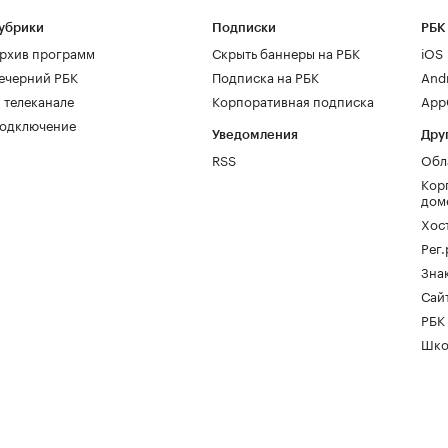
убрики
Подписки
РБК
рхив программ
Скрыть баннеры на РБК
iOS
ечерний РБК
Подписка на РБК
And
 телеканале
Корпоративная подписка
AppG
одключение
Уведомления
Дру
RSS
Обл
Кор
дом
Хос
Рег
Зна
Сайт
РБК
Шко