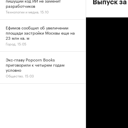
пишущий код ИИ не заменит
Выпуск за
разработчиков
Технологии и медиа, 15:10
Ефимов сообщил об увеличении
площади застройки Москвы еще на
23 млн кв. м
Город, 15:05
Экс-главу Popcorn Books
приговорили к четырем годам
условно
Общество, 15:03