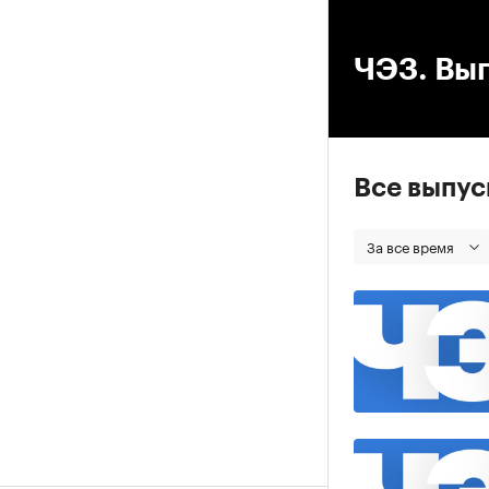
00
ЧЭЗ. Вып
Все выпу
За все время