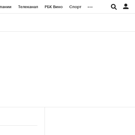
...
пании
Телеканал
РБК Вино
Спорт
ые проекты
Город
Стиль
Крипто
Спецпроекты СПб
логии и медиа
Финансы