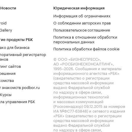
 Новости
Юридическая информация
Информация об ограничениях
roid
О соблюдении авторских прав
allery
Пользовательское соглашение
Политика в отношении обработки
гие продукты РБК
персональных данных
ако для бизнеса
Политика обработки файлов cookie
поративный регистратор
енов
© ООО «БИЗНЕСПРЕСС»,
АО «РОСБИЗНЕСКОНСАЛТИНГ»,
тинг сайтов
1995–2026
. Сообщения и материалы
.решения
информационного агентства «РБК»
(свидетельство о регистрации
комства
средства массовой информации
 знакомств podbor.ru
выдано Федеральной службой
по надзору в сфере связи,
 Курсы
информационных технологий
ла управления РБК
и массовых коммуникаций
(Роскомнадзор) 09.12.2015 за номером
ИА №ФС77-63848) и сетевого издания
«РБК» (свидетельство о регистрации
средства массовой информации
выдано Федеральной службой
по надзору в сфере связи,