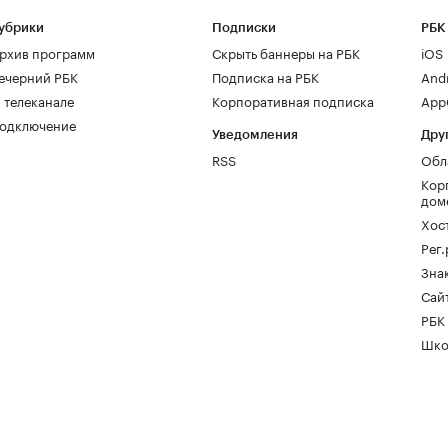
убрики
Подписки
РБК
рхив программ
Скрыть баннеры на РБК
iOS
ечерний РБК
Подписка на РБК
And
 телеканале
Корпоративная подписка
AppG
одключение
Уведомления
Дру
RSS
Обл
Кор
дом
Хос
Рег
Зна
Сайт
РБК
Шко