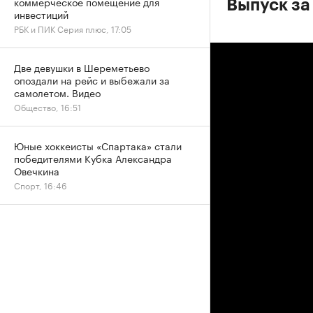
коммерческое помещение для
Выпуск за
инвестиций
РБК и ПИК Серия плюс, 17:05
Две девушки в Шереметьево
опоздали на рейс и выбежали за
самолетом. Видео
Общество, 16:51
Юные хоккеисты «Спартака» стали
победителями Кубка Александра
Овечкина
Спорт, 16:46