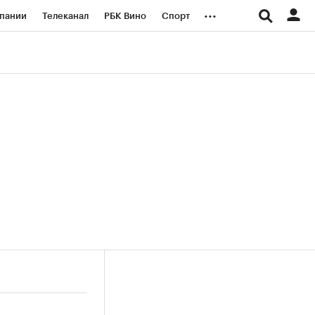
...
пании
Телеканал
РБК Вино
Спорт
ые проекты
Город
Стиль
Крипто
Спецпроекты СПб
логии и медиа
Финансы