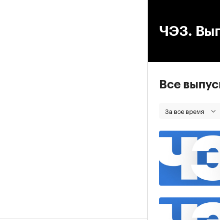
00
ЧЭЗ. Вып
Все выпу
За все время