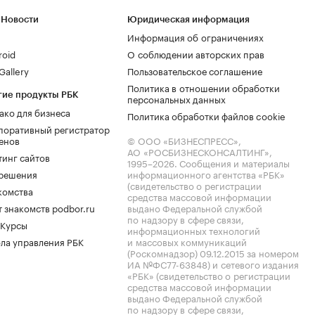
 Новости
Юридическая информация
Информация об ограничениях
roid
О соблюдении авторских прав
allery
Пользовательское соглашение
Политика в отношении обработки
гие продукты РБК
персональных данных
ако для бизнеса
Политика обработки файлов cookie
поративный регистратор
енов
© ООО «БИЗНЕСПРЕСС»,
АО «РОСБИЗНЕСКОНСАЛТИНГ»,
тинг сайтов
1995–2026
. Сообщения и материалы
.решения
информационного агентства «РБК»
(свидетельство о регистрации
комства
средства массовой информации
 знакомств podbor.ru
выдано Федеральной службой
по надзору в сфере связи,
 Курсы
информационных технологий
ла управления РБК
и массовых коммуникаций
(Роскомнадзор) 09.12.2015 за номером
ИА №ФС77-63848) и сетевого издания
«РБК» (свидетельство о регистрации
средства массовой информации
выдано Федеральной службой
по надзору в сфере связи,