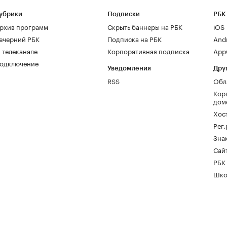
убрики
Подписки
РБК
рхив программ
Скрыть баннеры на РБК
iOS
ечерний РБК
Подписка на РБК
And
 телеканале
Корпоративная подписка
AppG
одключение
Уведомления
Дру
RSS
Обл
Кор
дом
Хос
Рег
Зна
Сайт
РБК
Шко