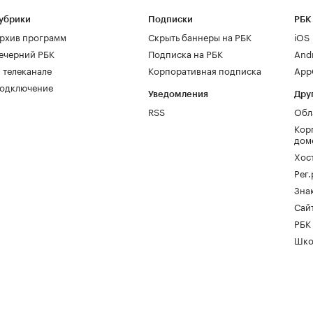
убрики
Подписки
РБК
рхив программ
Скрыть баннеры на РБК
iOS
ечерний РБК
Подписка на РБК
And
 телеканале
Корпоративная подписка
AppG
одключение
Уведомления
Дру
RSS
Обл
Кор
дом
Хос
Рег
Зна
Сайт
РБК
Шко