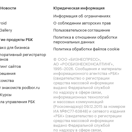
 Новости
Юридическая информация
Информация об ограничениях
roid
О соблюдении авторских прав
allery
Пользовательское соглашение
Политика в отношении обработки
гие продукты РБК
персональных данных
ако для бизнеса
Политика обработки файлов cookie
поративный регистратор
енов
© ООО «БИЗНЕСПРЕСС»,
АО «РОСБИЗНЕСКОНСАЛТИНГ»,
тинг сайтов
1995–2026
. Сообщения и материалы
.решения
информационного агентства «РБК»
(свидетельство о регистрации
комства
средства массовой информации
 знакомств podbor.ru
выдано Федеральной службой
по надзору в сфере связи,
 Курсы
информационных технологий
ла управления РБК
и массовых коммуникаций
(Роскомнадзор) 09.12.2015 за номером
ИА №ФС77-63848) и сетевого издания
«РБК» (свидетельство о регистрации
средства массовой информации
выдано Федеральной службой
по надзору в сфере связи,