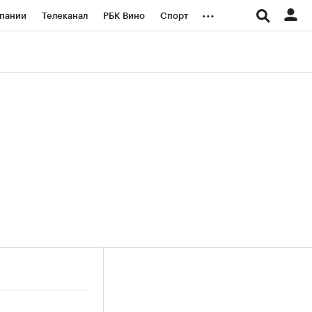
...
пании
Телеканал
РБК Вино
Спорт
ые проекты
Город
Стиль
Крипто
Спецпроекты СПб
логии и медиа
Финансы