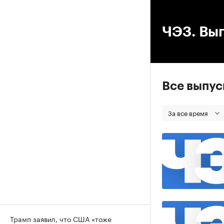
00
ЧЭЗ. Вып
Все выпу
За все время
Трамп заявил, что США «тоже