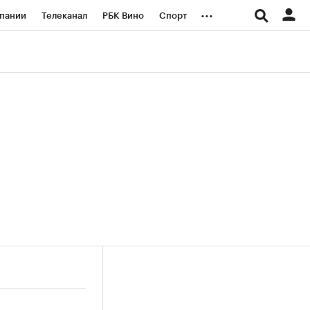
...
пании
Телеканал
РБК Вино
Спорт
ые проекты
Город
Стиль
Крипто
Спецпроекты СПб
логии и медиа
Финансы