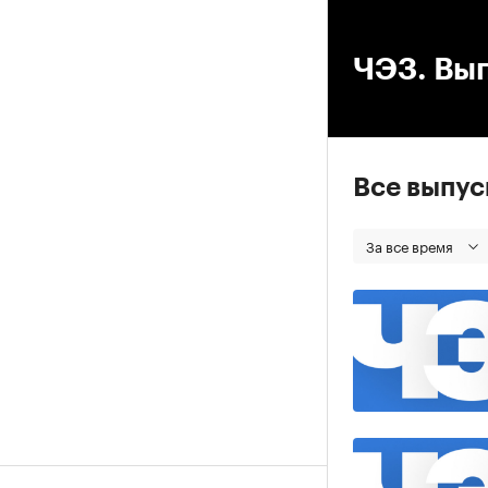
00
ЧЭЗ. Вып
Все выпу
За все время