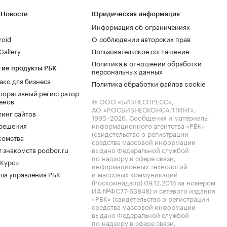
 Новости
Юридическая информация
Информация об ограничениях
roid
О соблюдении авторских прав
allery
Пользовательское соглашение
Политика в отношении обработки
гие продукты РБК
персональных данных
ако для бизнеса
Политика обработки файлов cookie
поративный регистратор
енов
© ООО «БИЗНЕСПРЕСС»,
АО «РОСБИЗНЕСКОНСАЛТИНГ»,
тинг сайтов
1995–2026
. Сообщения и материалы
.решения
информационного агентства «РБК»
(свидетельство о регистрации
комства
средства массовой информации
 знакомств podbor.ru
выдано Федеральной службой
по надзору в сфере связи,
 Курсы
информационных технологий
ла управления РБК
и массовых коммуникаций
(Роскомнадзор) 09.12.2015 за номером
ИА №ФС77-63848) и сетевого издания
«РБК» (свидетельство о регистрации
средства массовой информации
выдано Федеральной службой
по надзору в сфере связи,