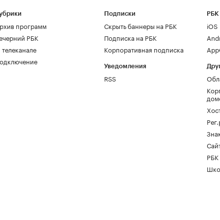
убрики
Подписки
РБК
рхив программ
Скрыть баннеры на РБК
iOS
ечерний РБК
Подписка на РБК
And
 телеканале
Корпоративная подписка
AppG
одключение
Уведомления
Дру
RSS
Обл
Кор
дом
Хос
Рег
Зна
Сайт
РБК
Шко