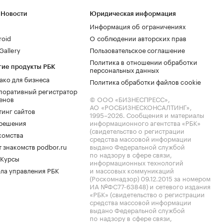
 Новости
Юридическая информация
Информация об ограничениях
roid
О соблюдении авторских прав
allery
Пользовательское соглашение
Политика в отношении обработки
гие продукты РБК
персональных данных
ако для бизнеса
Политика обработки файлов cookie
поративный регистратор
енов
© ООО «БИЗНЕСПРЕСС»,
АО «РОСБИЗНЕСКОНСАЛТИНГ»,
тинг сайтов
1995–2026
. Сообщения и материалы
.решения
информационного агентства «РБК»
(свидетельство о регистрации
комства
средства массовой информации
 знакомств podbor.ru
выдано Федеральной службой
по надзору в сфере связи,
 Курсы
информационных технологий
ла управления РБК
и массовых коммуникаций
(Роскомнадзор) 09.12.2015 за номером
ИА №ФС77-63848) и сетевого издания
«РБК» (свидетельство о регистрации
средства массовой информации
выдано Федеральной службой
по надзору в сфере связи,