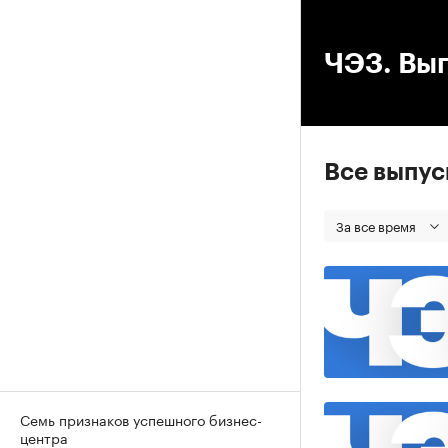
00
ЧЭЗ. Вып
Все выпу
За все время
Семь признаков успешного бизнес-
центра