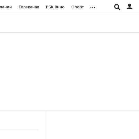
...
пании
Телеканал
РБК Вино
Спорт
ые проекты
Город
Стиль
Крипто
Спецпроекты СПб
логии и медиа
Финансы