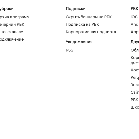
убрики
Подписки
РБК
рхив программ
Скрыть баннеры на РБК
iOS
ечерний РБК
Подписка на РБК
And
 телеканале
Корпоративная подписка
AppG
одключение
Уведомления
Дру
RSS
Обл
Кор
дом
Хос
Рег
Зна
Сайт
РБК
Шко