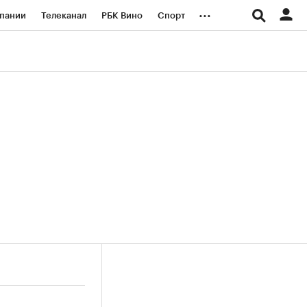
...
пании
Телеканал
РБК Вино
Спорт
ые проекты
Город
Стиль
Крипто
Спецпроекты СПб
логии и медиа
Финансы