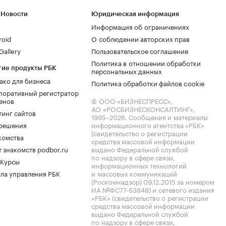
 Новости
Юридическая информация
Информация об ограничениях
roid
О соблюдении авторских прав
allery
Пользовательское соглашение
Политика в отношении обработки
гие продукты РБК
персональных данных
ако для бизнеса
Политика обработки файлов cookie
поративный регистратор
енов
© ООО «БИЗНЕСПРЕСС»,
АО «РОСБИЗНЕСКОНСАЛТИНГ»,
тинг сайтов
1995–2026
. Сообщения и материалы
.решения
информационного агентства «РБК»
(свидетельство о регистрации
комства
средства массовой информации
 знакомств podbor.ru
выдано Федеральной службой
по надзору в сфере связи,
 Курсы
информационных технологий
ла управления РБК
и массовых коммуникаций
(Роскомнадзор) 09.12.2015 за номером
ИА №ФС77-63848) и сетевого издания
«РБК» (свидетельство о регистрации
средства массовой информации
выдано Федеральной службой
по надзору в сфере связи,