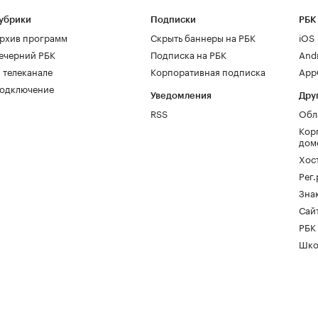
убрики
Подписки
РБК
рхив программ
Скрыть баннеры на РБК
iOS
ечерний РБК
Подписка на РБК
And
 телеканале
Корпоративная подписка
AppG
одключение
Уведомления
Дру
RSS
Обл
Кор
дом
Хос
Рег
Зна
Сайт
РБК
Шко