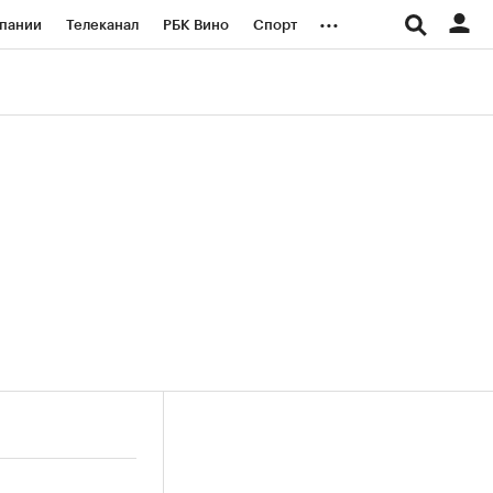
...
пании
Телеканал
РБК Вино
Спорт
ые проекты
Город
Стиль
Крипто
Спецпроекты СПб
логии и медиа
Финансы