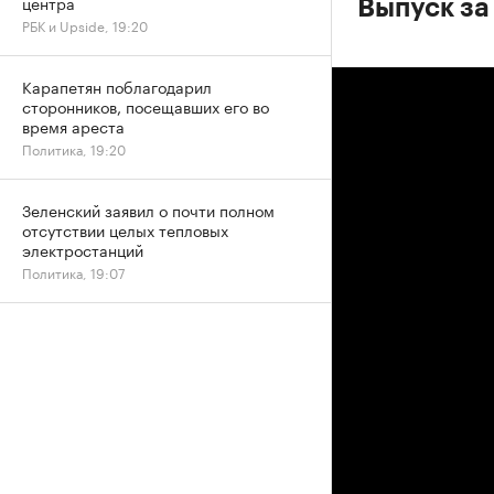
центра
Выпуск за
РБК и Upside, 19:20
Карапетян поблагодарил
сторонников, посещавших его во
время ареста
Политика, 19:20
Зеленский заявил о почти полном
отсутствии целых тепловых
электростанций
Политика, 19:07