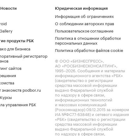
 Новости
Юридическая информация
Информация об ограничениях
roid
О соблюдении авторских прав
allery
Пользовательское соглашение
Политика в отношении обработки
гие продукты РБК
персональных данных
ако для бизнеса
Политика обработки файлов cookie
поративный регистратор
енов
© ООО «БИЗНЕСПРЕСС»,
АО «РОСБИЗНЕСКОНСАЛТИНГ»,
тинг сайтов
1995–2026
. Сообщения и материалы
.решения
информационного агентства «РБК»
(свидетельство о регистрации
комства
средства массовой информации
 знакомств podbor.ru
выдано Федеральной службой
по надзору в сфере связи,
 Курсы
информационных технологий
ла управления РБК
и массовых коммуникаций
(Роскомнадзор) 09.12.2015 за номером
ИА №ФС77-63848) и сетевого издания
«РБК» (свидетельство о регистрации
средства массовой информации
выдано Федеральной службой
по надзору в сфере связи,