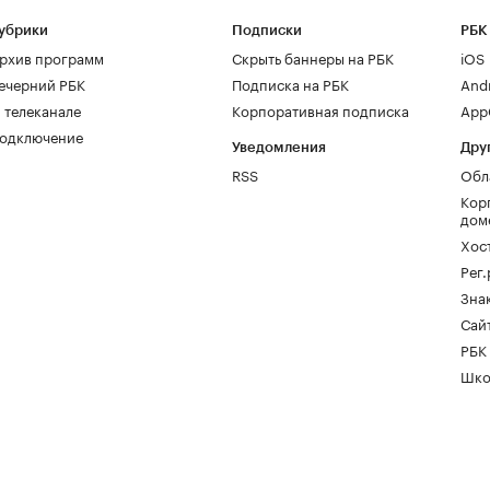
убрики
Подписки
РБК
рхив программ
Скрыть баннеры на РБК
iOS
ечерний РБК
Подписка на РБК
And
 телеканале
Корпоративная подписка
AppG
одключение
Уведомления
Дру
RSS
Обл
Кор
дом
Хос
Рег
Зна
Сайт
РБК
Шко