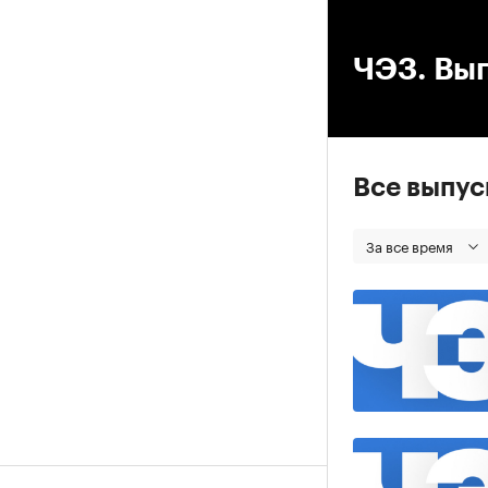
00
ЧЭЗ. Вып
Все выпу
За все время