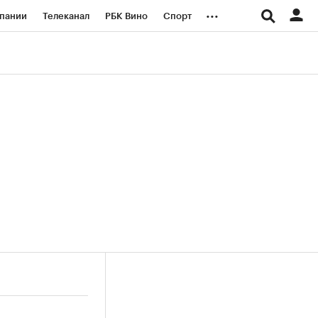
...
пании
Телеканал
РБК Вино
Спорт
ые проекты
Город
Стиль
Крипто
Спецпроекты СПб
логии и медиа
Финансы