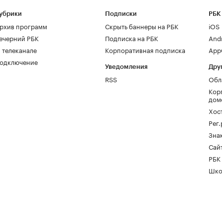
убрики
Подписки
РБК
рхив программ
Скрыть баннеры на РБК
iOS
ечерний РБК
Подписка на РБК
And
 телеканале
Корпоративная подписка
AppG
одключение
Уведомления
Дру
RSS
Обл
Кор
дом
Хос
Рег
Зна
Сайт
РБК
Шко