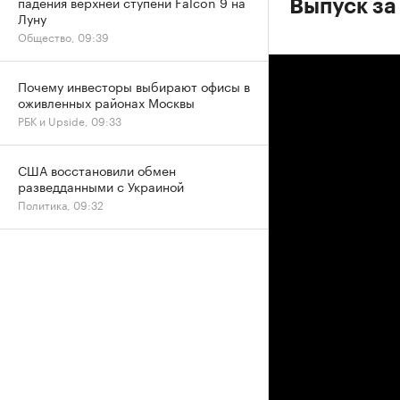
падения верхней ступени Falcon 9 на
Выпуск за
Луну
Общество, 09:39
Почему инвесторы выбирают офисы в
оживленных районах Москвы
РБК и Upside, 09:33
США восстановили обмен
разведданными с Украиной
Политика, 09:32