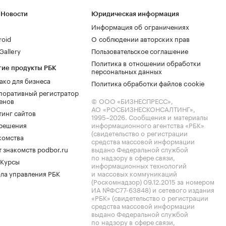
 Новости
Юридическая информация
Информация об ограничениях
roid
О соблюдении авторских прав
allery
Пользовательское соглашение
Политика в отношении обработки
гие продукты РБК
персональных данных
ако для бизнеса
Политика обработки файлов cookie
поративный регистратор
енов
© ООО «БИЗНЕСПРЕСС»,
АО «РОСБИЗНЕСКОНСАЛТИНГ»,
тинг сайтов
1995–2026
. Сообщения и материалы
.решения
информационного агентства «РБК»
(свидетельство о регистрации
комства
средства массовой информации
 знакомств podbor.ru
выдано Федеральной службой
по надзору в сфере связи,
 Курсы
информационных технологий
ла управления РБК
и массовых коммуникаций
(Роскомнадзор) 09.12.2015 за номером
ИА №ФС77-63848) и сетевого издания
«РБК» (свидетельство о регистрации
средства массовой информации
выдано Федеральной службой
по надзору в сфере связи,