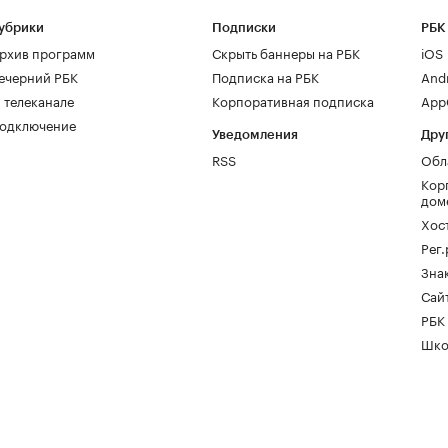
убрики
Подписки
РБК
рхив программ
Скрыть баннеры на РБК
iOS
ечерний РБК
Подписка на РБК
And
 телеканале
Корпоративная подписка
AppG
одключение
Уведомления
Дру
RSS
Обл
Кор
дом
Хос
Рег
Зна
Сайт
РБК
Шко