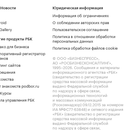
 Новости
Юридическая информация
Информация об ограничениях
roid
О соблюдении авторских прав
allery
Пользовательское соглашение
Политика в отношении обработки
гие продукты РБК
персональных данных
ако для бизнеса
Политика обработки файлов cookie
поративный регистратор
енов
© ООО «БИЗНЕСПРЕСС»,
АО «РОСБИЗНЕСКОНСАЛТИНГ»,
тинг сайтов
1995–2026
. Сообщения и материалы
.решения
информационного агентства «РБК»
(свидетельство о регистрации
комства
средства массовой информации
 знакомств podbor.ru
выдано Федеральной службой
по надзору в сфере связи,
 Курсы
информационных технологий
ла управления РБК
и массовых коммуникаций
(Роскомнадзор) 09.12.2015 за номером
ИА №ФС77-63848) и сетевого издания
«РБК» (свидетельство о регистрации
средства массовой информации
выдано Федеральной службой
по надзору в сфере связи,