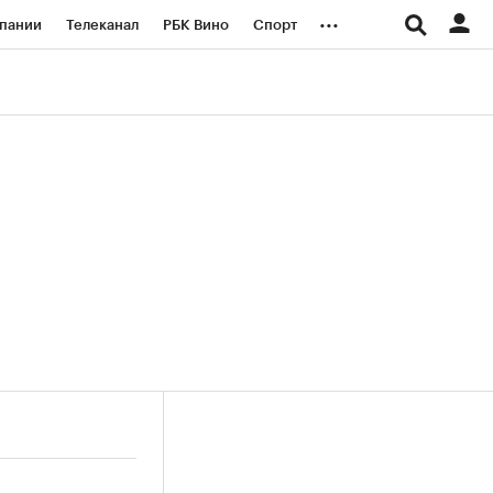
...
пании
Телеканал
РБК Вино
Спорт
ые проекты
Город
Стиль
Крипто
Спецпроекты СПб
логии и медиа
Финансы