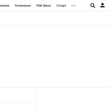
...
пании
Телеканал
РБК Вино
Спорт
ые проекты
Город
Стиль
Крипто
Спецпроекты СПб
логии и медиа
Финансы