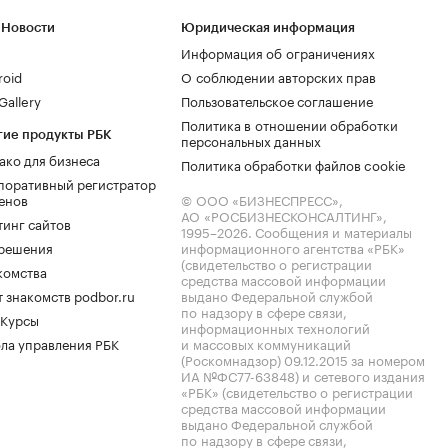
 Новости
Юридическая информация
Информация об ограничениях
roid
О соблюдении авторских прав
allery
Пользовательское соглашение
Политика в отношении обработки
гие продукты РБК
персональных данных
ако для бизнеса
Политика обработки файлов cookie
поративный регистратор
енов
© ООО «БИЗНЕСПРЕСС»,
АО «РОСБИЗНЕСКОНСАЛТИНГ»,
тинг сайтов
1995–2026
. Сообщения и материалы
.решения
информационного агентства «РБК»
(свидетельство о регистрации
комства
средства массовой информации
 знакомств podbor.ru
выдано Федеральной службой
по надзору в сфере связи,
 Курсы
информационных технологий
ла управления РБК
и массовых коммуникаций
(Роскомнадзор) 09.12.2015 за номером
ИА №ФС77-63848) и сетевого издания
«РБК» (свидетельство о регистрации
средства массовой информации
выдано Федеральной службой
по надзору в сфере связи,