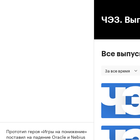
00
ЧЭЗ. Вып
Все выпу
За все время
Прототип героя «Игры на понижение»
поставил на падение Oracle и Nebius