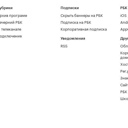
убрики
Подписки
РБК
рхив программ
Скрыть баннеры на РБК
iOS
ечерний РБК
Подписка на РБК
And
 телеканале
Корпоративная подписка
AppG
одключение
Уведомления
Дру
RSS
Обл
Кор
дом
Хос
Рег
Зна
Сайт
РБК
Шко