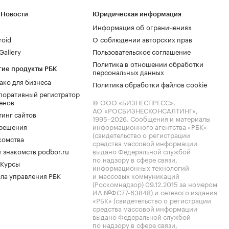
 Новости
Юридическая информация
Информация об ограничениях
roid
О соблюдении авторских прав
allery
Пользовательское соглашение
Политика в отношении обработки
гие продукты РБК
персональных данных
ако для бизнеса
Политика обработки файлов cookie
поративный регистратор
енов
© ООО «БИЗНЕСПРЕСС»,
АО «РОСБИЗНЕСКОНСАЛТИНГ»,
тинг сайтов
1995–2026
. Сообщения и материалы
.решения
информационного агентства «РБК»
(свидетельство о регистрации
комства
средства массовой информации
 знакомств podbor.ru
выдано Федеральной службой
по надзору в сфере связи,
 Курсы
информационных технологий
ла управления РБК
и массовых коммуникаций
(Роскомнадзор) 09.12.2015 за номером
ИА №ФС77-63848) и сетевого издания
«РБК» (свидетельство о регистрации
средства массовой информации
выдано Федеральной службой
по надзору в сфере связи,