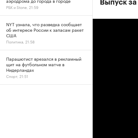
аэродрома до города в городе
Выпуск за
РБК и Stone, 21:59
NYT узнала, что разведка сообщает
об интересе России к запасам ракет
США
Политика, 21:58
Парашютист врезался в рекламный
щит на футбольном матче в
Нидерландах
Спорт, 21:51