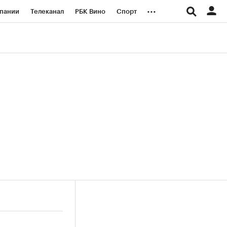
...
пании
Телеканал
РБК Вино
Спорт
ые проекты
Город
Стиль
Крипто
Спецпроекты СПб
логии и медиа
Финансы