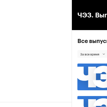
00
ЧЭЗ. Вып
Все выпу
За все время