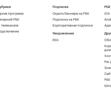
убрики
Подписки
РБК
рхив программ
Скрыть баннеры на РБК
iOS
ечерний РБК
Подписка на РБК
And
 телеканале
Корпоративная подписка
AppG
одключение
Уведомления
Дру
RSS
Обл
Кор
дом
Хос
Рег
Зна
Сайт
РБК
Шко