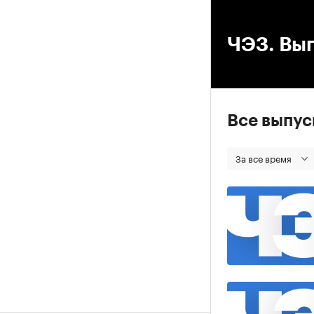
00
ЧЭЗ. Вып
Все выпу
За все время