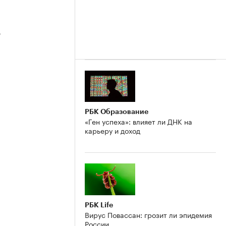
3
2
РБК Образование
«Ген успеха»: влияет ли ДНК на
карьеру и доход
РБК Life
Вирус Повассан: грозит ли эпидемия
России