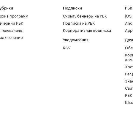
убрики
Подписки
РБК
рхив программ
Скрыть баннеры на РБК
iOS
ечерний РБК
Подписка на РБК
And
 телеканале
Корпоративная подписка
AppG
одключение
Уведомления
Дру
RSS
Обл
Кор
дом
Хос
Рег
Зна
Сайт
РБК
Шко