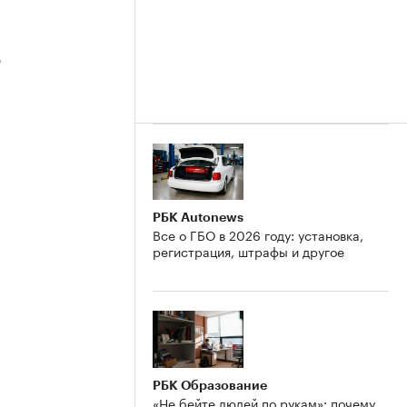
3
2
РБК Autonews
Все о ГБО в 2026 году: установка,
регистрация, штрафы и другое
РБК Образование
«Не бейте людей по рукам»: почему