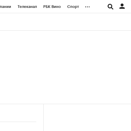
...
пании
Телеканал
РБК Вино
Спорт
ые проекты
Город
Стиль
Крипто
Спецпроекты СПб
логии и медиа
Финансы