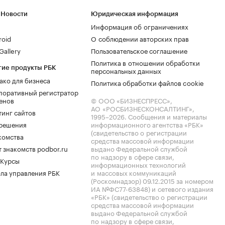
 Новости
Юридическая информация
Информация об ограничениях
roid
О соблюдении авторских прав
allery
Пользовательское соглашение
Политика в отношении обработки
гие продукты РБК
персональных данных
ако для бизнеса
Политика обработки файлов cookie
поративный регистратор
енов
© ООО «БИЗНЕСПРЕСС»,
АО «РОСБИЗНЕСКОНСАЛТИНГ»,
тинг сайтов
1995–2026
. Сообщения и материалы
.решения
информационного агентства «РБК»
(свидетельство о регистрации
комства
средства массовой информации
 знакомств podbor.ru
выдано Федеральной службой
по надзору в сфере связи,
 Курсы
информационных технологий
ла управления РБК
и массовых коммуникаций
(Роскомнадзор) 09.12.2015 за номером
ИА №ФС77-63848) и сетевого издания
«РБК» (свидетельство о регистрации
средства массовой информации
выдано Федеральной службой
по надзору в сфере связи,