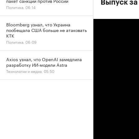
пакет санкций против России
Выпуск за
Политика, 06:14
Bloomberg узнал, что Украина
пообещала США больше не атаковать
КТК
Политика, 06:09
Axios узнал, что OpenAI замедлила
разработку ИИ-модели Astra
Технологии и медиа, 05:50