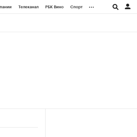
...
пании
Телеканал
РБК Вино
Спорт
ые проекты
Город
Стиль
Крипто
Спецпроекты СПб
логии и медиа
Финансы