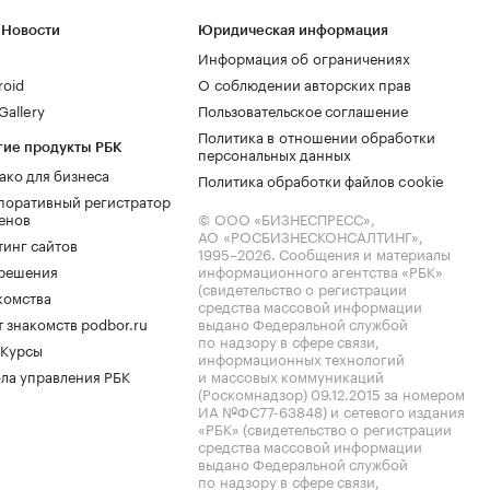
 Новости
Юридическая информация
Информация об ограничениях
roid
О соблюдении авторских прав
allery
Пользовательское соглашение
Политика в отношении обработки
гие продукты РБК
персональных данных
ако для бизнеса
Политика обработки файлов cookie
поративный регистратор
енов
© ООО «БИЗНЕСПРЕСС»,
АО «РОСБИЗНЕСКОНСАЛТИНГ»,
тинг сайтов
1995–2026
. Сообщения и материалы
.решения
информационного агентства «РБК»
(свидетельство о регистрации
комства
средства массовой информации
 знакомств podbor.ru
выдано Федеральной службой
по надзору в сфере связи,
 Курсы
информационных технологий
ла управления РБК
и массовых коммуникаций
(Роскомнадзор) 09.12.2015 за номером
ИА №ФС77-63848) и сетевого издания
«РБК» (свидетельство о регистрации
средства массовой информации
выдано Федеральной службой
по надзору в сфере связи,