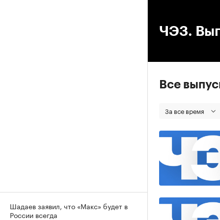
00
ЧЭЗ. Вып
Все выпу
За все время
Шадаев заявил, что «Макс» будет в
России всегда