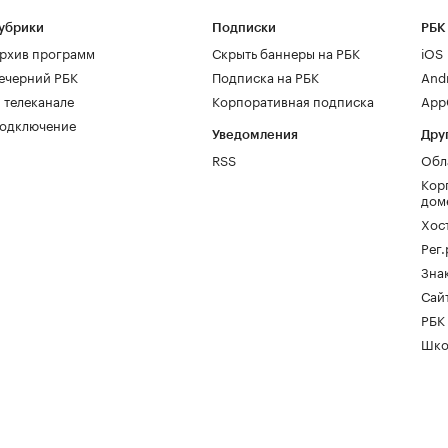
убрики
Подписки
РБК
рхив программ
Скрыть баннеры на РБК
iOS
ечерний РБК
Подписка на РБК
And
 телеканале
Корпоративная подписка
AppG
одключение
Уведомления
Дру
RSS
Обл
Кор
дом
Хос
Рег
Зна
Сайт
РБК
Шко