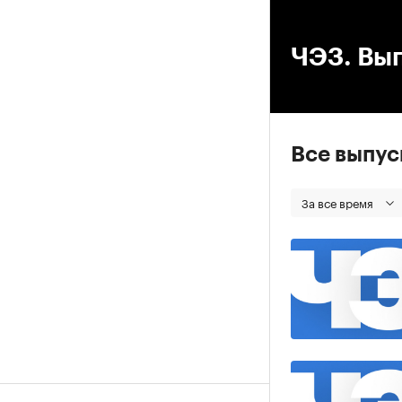
00
ЧЭЗ. Вып
Все выпу
За все время