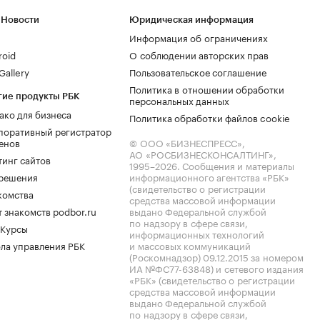
 Новости
Юридическая информация
Информация об ограничениях
roid
О соблюдении авторских прав
allery
Пользовательское соглашение
Политика в отношении обработки
гие продукты РБК
персональных данных
ако для бизнеса
Политика обработки файлов cookie
поративный регистратор
енов
© ООО «БИЗНЕСПРЕСС»,
АО «РОСБИЗНЕСКОНСАЛТИНГ»,
тинг сайтов
1995–2026
. Сообщения и материалы
.решения
информационного агентства «РБК»
(свидетельство о регистрации
комства
средства массовой информации
 знакомств podbor.ru
выдано Федеральной службой
по надзору в сфере связи,
 Курсы
информационных технологий
ла управления РБК
и массовых коммуникаций
(Роскомнадзор) 09.12.2015 за номером
ИА №ФС77-63848) и сетевого издания
«РБК» (свидетельство о регистрации
средства массовой информации
выдано Федеральной службой
по надзору в сфере связи,