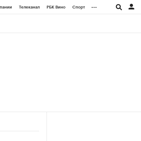
...
пании
Телеканал
РБК Вино
Спорт
ые проекты
Город
Стиль
Крипто
Спецпроекты СПб
логии и медиа
Финансы