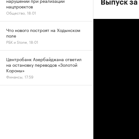
нарушений при реализации
Выпуск за
нацпроектов
Общество, 18:01
Что нового построят на Ходынском
поле
РБК и Stone, 18:01
Центробанк Азербайджана ответил
на остановку переводов «Золотой
Короны»
Финансы, 17:59