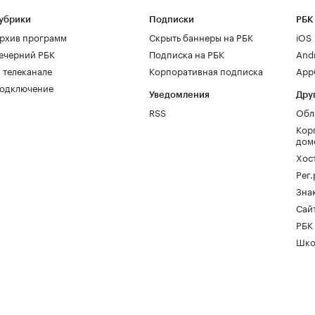
убрики
Подписки
РБК
рхив программ
Скрыть баннеры на РБК
iOS
ечерний РБК
Подписка на РБК
And
 телеканале
Корпоративная подписка
AppG
одключение
Уведомления
Дру
RSS
Обл
Кор
дом
Хос
Рег
Зна
Сайт
РБК
Шко